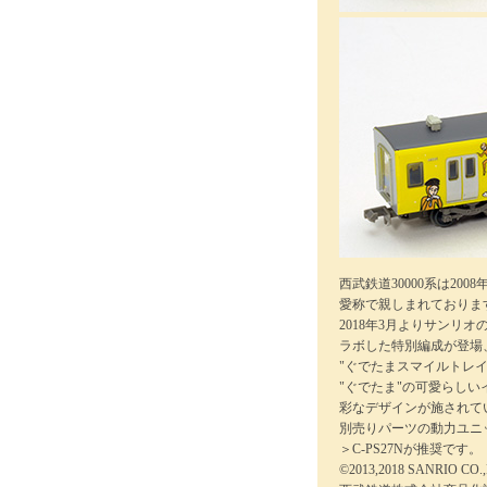
西武鉄道30000系は2
愛称で親しまれておりま
2018年3月よりサンリオ
ラボした特別編成が登場
"ぐでたまスマイルトレイ
"ぐでたま"の可愛らし
彩なデザインが施されて
別売りパーツの動力ユニット
＞C-PS27Nが推奨です。
©2013,2018 SANRIO CO.