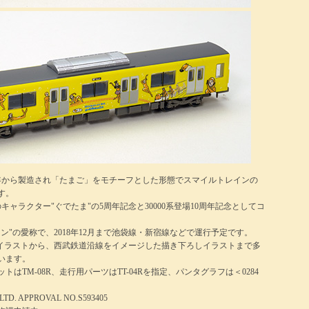
008年から製造され「たまご」をモチーフとした形態でスマイルトレインの
す。
のキャラクター"ぐでたま"の5周年記念と30000系登場10周年記念としてコ
、
ン"の愛称で、2018年12月まで池袋線・新宿線などで運行予定です。
いイラストから、西武鉄道沿線をイメージした描き下ろしイラストまで多
います。
はTM-08R、走行用パーツはTT-04Rを指定、パンタグラフは＜0284
,LTD. APPROVAL NO.S593405