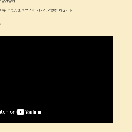
許諾申請中
000系 ぐでたまスマイルトレイン増結5両セット
)