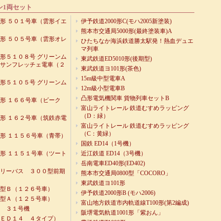
ン1両セット
形 ５０１号車（雲形イエ
伊予鉄道2000形C(モハ2005新塗装)
熊本市交通局5000形(最終塗装車)A
形 ５０５号車（雲形オレ
ひたちなか海浜鉄道勝太駅発！熱血デュエ
マ列車
形５１０８号 グリーンム
東武鉄道ED5010形(後期型)
サンフレッチェ電車（２
東武鉄道ヨ101形(茶色)
15m級中型電車A
形５１０５号 グリーンム
12m級小型電車B
凸形電気機関車 貨物列車セットB
形 １６６号車（ビーク
富山ライトレール 鉄道むすめラッピング
（D：緑）
形 １６２号車（筑鉄赤電
富山ライトレール 鉄道むすめラッピング
（C：黄緑）
形 １１５６号車（青帯）
国鉄 ED14（1号機）
形 １１５１号車（ツート
近江鉄道 ED14（3号機）
岳南電車ED40形(ED402)
リーバス ３００型前期
熊本市交通局0800型「COCORO」
東武鉄道ヨ101形
型Ｂ（１２６号車）
伊予鉄道2000形B (モハ2006)
型Ａ（１２５号車）
富山地方鉄道市内軌道線T100形(第2編成)
 ３１号機
阪堺電気軌道1001形「紫おん」
ＥＤ１４ ４タイプ）