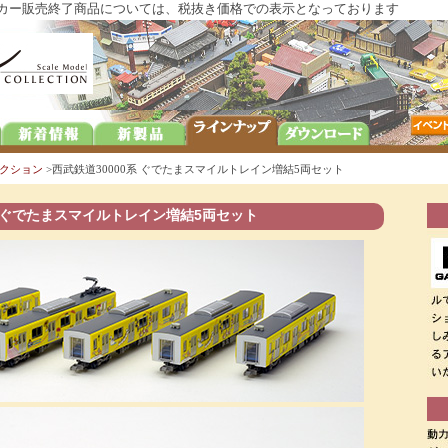
メーカー販売終了商品については、税抜き価格での表示となっております
クション
>西武鉄道30000系 ぐでたまスマイルトレイン増結5両セット
系 ぐでたまスマイルトレイン増結5両セット