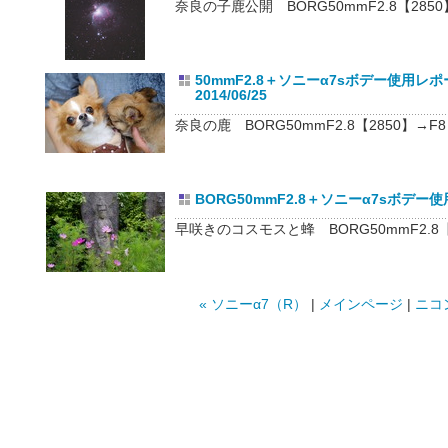
奈良の子鹿公開 BORG50mmF2.8【2850】→
50mmF2.8＋ソニーα7sボデー使用
2014/06/25
奈良の鹿 BORG50mmF2.8【2850】→F8＋7
BORG50mmF2.8＋ソニーα7sボデー使用
早咲きのコスモスと蜂 BORG50mmF2.8【28
« ソニーα7（R）
|
メインページ
|
ニコン