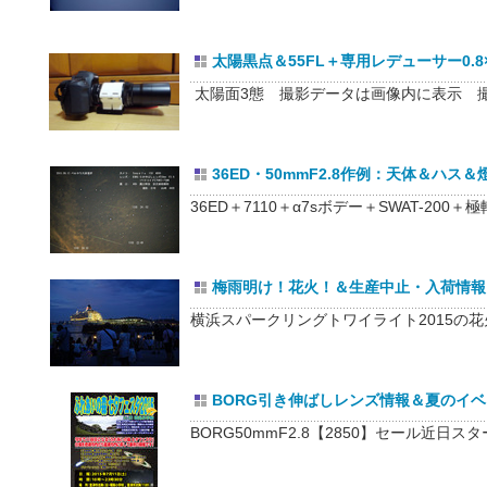
太陽黒点＆55FL＋専用レデューサー0.8×試
太陽面3態 撮影データは画像内に表示 撮影
36ED・50mmF2.8作例：天体＆ハス＆燈花
36ED＋7110＋α7sボデー＋SWAT-200＋極
梅雨明け！花火！＆生産中止・入荷情報 20
横浜スパークリングトワイライト2015の花火1 B
BORG引き伸ばしレンズ情報＆夏のイベント
BORG50mmF2.8【2850】セール近日ス