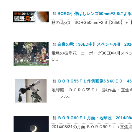
BORG引伸ばしレンズ50mmF2.8による秋
秋の花火1 BORG50mmF2.8【2850】＋【
奈良の秋：36ED中川スペシャルⅢ 2014/
飛鳥の彼岸花 コ・ボーグ36ED中川スペシ
C...
ＢＯＲＧ55ＦＬ作例画像5＆60ＥＤ・45Ｅ
地球照 ＢＯＲＧ55ＦＬ（試作品・直焦点
ー フル...
ＢＯＲＧ90ＦＬ月面・地球照 2014/09/
2014/08/31の月面 ＢＯＲＧ90ＦＬ（直焦