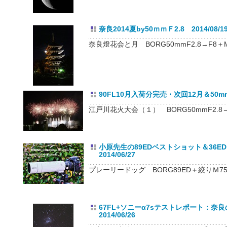
奈良2014夏by50ｍｍＦ2.8 2014/08/1
奈良燈花会と月 BORG50mmF2.8→F8＋
90FL10月入荷分完売・次回12月＆50mmF2
江戸川花火大会（１） BORG50mmF2.8→
小原先生の89EDベストショット＆36
2014/06/27
プレーリードッグ BORG89ED＋絞りＭ75+BU
67FL+ソニーα7sテストレポート：
2014/06/26