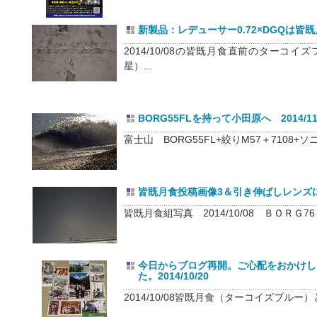
新製品：レデューサー0.72×DGQは皆既月
2014/10/08の皆既月食直前のターコ
星）...
BORG55FLを持って小田原へ 2014/11
富士山 BORG55FL+絞りM57＋7108+ソ
皆既月食投稿画像3＆引き伸ばしレンズによる
皆既月食組写真 2014/10/08 ＢＯＲＧ76
今日からブログ再開。ご心配をおかけし
た。2014/10/20
2014/10/08皆既月食（ターコイズブルー）