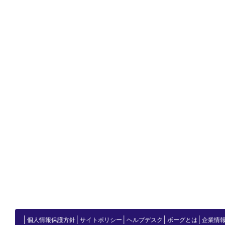
│
│
│
│
│
個人情報保護方針
サイトポリシー
ヘルプデスク
ボーグとは
企業情