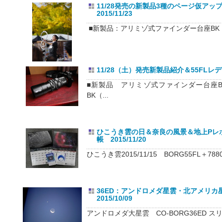
11/28発売の新製品3種のページ仮アッ
2015/11/23
■新製品：アリミゾ式ファインダー台座BK【06
11/28（土）発売新製品紹介＆55FLレデュ
■新製品 アリミゾ式ファインダー台座BK
BK（...
ひこうき雲の日＆奈良の風景＆地上Pレ
帳 2015/11/20
ひこうき雲2015/11/15 BORG55FL＋78
36ED：アンドロメダ星雲・北アメリ
2015/10/09
アンドロメダ大星雲 CO-BORG36ED スリム