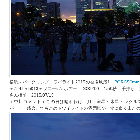
横浜スパークリングトワイライト2015の会場風景1
BORG50mm
＋7843＋5013＋ソニーα7sボデー ISO3200 1/50秒 手持ち
さん橋前 2015/07/19
＜中川コメント＞この日は晴れれば、月・金星・木星・レグル
が・・・残念。でもこのトワイライトの雰囲気が非常に良く出た