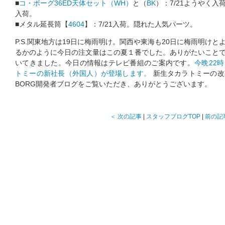
■
コ・ボーグ36ED天体セット（WH）
と（
BK
）：7/21ようやく
入荷。
■メタル延長筒【
4604
】：7/21入荷。隠れた人気パーツ。
P.S.関東地方は19日に梅雨明け。関西や東海も20日に梅雨明け
るかのように今日の注文量はこの夏１番でした。ありがたいこと
いてきました。今日の情報はテレビ番組のご案内です。
今晩22
トミーの新社長（外国人）が登場します。
新生タカラトミーの改
BORG開発者ブログをご覧いただき、ありがとうございます。
＜ 次の記事
|
スタッフブログTOP
|
前の記