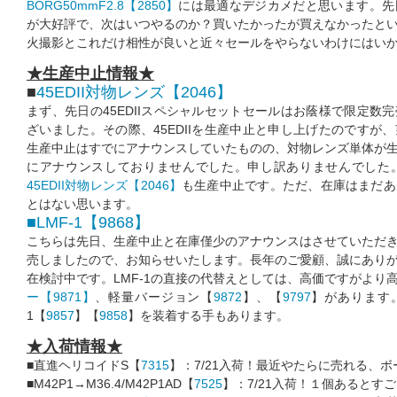
BORG50mmF2.8【2850】
には最適なデジカメだと思います。先
が大好評で、次はいつやるのか？買いたかったが買えなかったと
火撮影とこれだけ相性が良いと近々セールをやらないわけにはい
★生産中止情報★
■
45EDII対物レンズ【2046】
まず、先日の45EDIIスペシャルセットセールはお蔭様で限定数
ざいました。その際、45EDIIを生産中止と申し上げたのですが
生産中止はすでにアナウンスしていたものの、対物レンズ単体が
にアナウンスしておりませんでした。申し訳ありませんでした
45EDII対物レンズ【2046】
も生産中止です。ただ、在庫はまだあ
とはない思います。
■LMF-1【9868】
こちらは先日、生産中止と在庫僅少のアナウンスはさせていただ
売しましたので、お知らせいたします。長年のご愛顧、誠にあり
在検討中です。LMF-1の直接の代替えとしては、高価ですがより
ー【9871】
、軽量バージョン【
9872
】、【
9797
】があります。
1【
9857
】【
9858
】を装着する手もあります。
★入荷情報★
■直進ヘリコイドS【
7315
】：7/21入荷！最近やたらに売れる、
■M42P1→M36.4/M42P1AD【
7525
】：7/21入荷！１個あるとす