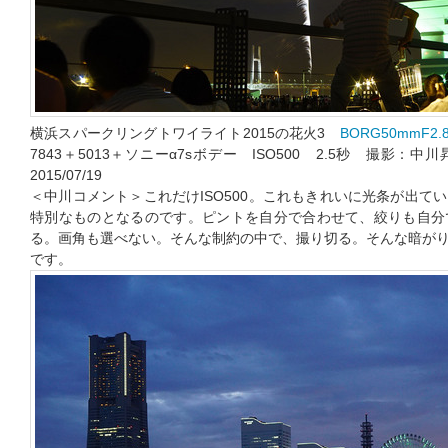
横浜スパークリングトワイライト2015の花火3
BORG50mmF2.
7843＋5013＋ソニーα7sボデー ISO500 2.5秒 撮
2015/07/19
＜中川コメント＞これだけISO500。これもきれいに光条が出て
特別なものとなるのです。ピントを自分で合わせて、絞りも自分
る。画角も選べない。そんな制約の中で、撮り切る。そんな暗が
です。