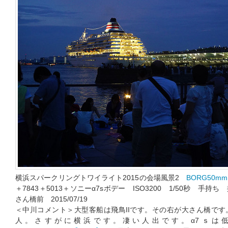
横浜スパークリングトワイライト2015の会場風景2
BORG50mm
＋7843＋5013＋ソニーα7sボデー ISO3200 1/50秒 手持ち
さん橋前 2015/07/19
＜中川コメント＞大型客船は飛鳥IIです。その右が大さん橋で
人。さすがに横浜です。凄い人出です。α7ｓは