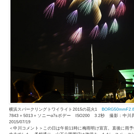
横浜スパークリングトワイライト2015の花火1
BORG50mmF2.
7843＋5013＋ソニーα7sボデー ISO200 3.2秒 撮
2015/07/19
＜中川コメント＞この日は午前11時に梅雨明け宣言。直後に雨