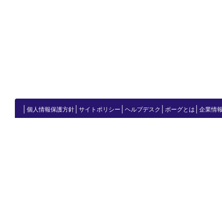
│
│
│
│
│
個人情報保護方針
サイトポリシー
ヘルプデスク
ボーグとは
企業情