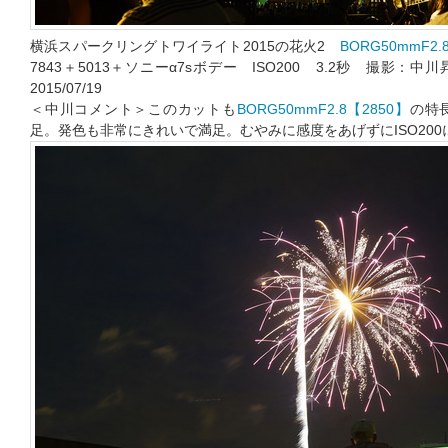
横浜スパークリングトワイライト2015の花火2
BORG50mmF2.
7843＋5013＋ソニーα7sボデー ISO200 3.2秒 撮
2015/07/19
＜中川コメント＞このカットも
BORG50mmF2.8【2850】
の特
足。発色も非常にきれいで満足。むやみに感度をあげずにISO20