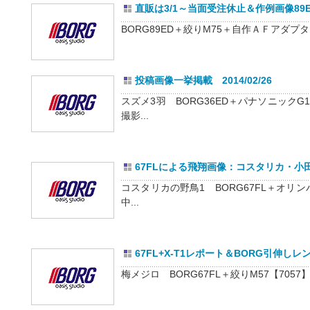
直販は3/1～当面受注休止＆作例画像89ED・6
BORG89ED＋絞りM75＋自作ＡＦアダプター＋Ke
投稿画像一挙掲載 2014/02/26
スズメ3羽 BORG36ED＋パナソニック
撮影...
67FLによる飛翔画像：コスタリカ・小田原＆
コスタリカの野鳥1 BORG67FL＋オリ
中...
67FL+X-T1レポート＆BORG引伸しレンズ
梅メジロ BORG67FL＋絞りM57【7057】＋