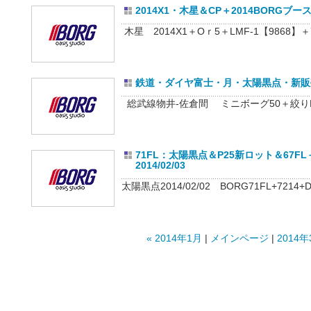
2014X1・木星＆CP＋2014BORGブース紹
木星 2014X1＋Oｒ5＋LMF-1【9868】＋7
鉄道・ダイヤ富士・月・太陽黒点・新販売店 
総武線物井-佐倉間 ミニボーグ50＋絞りM5
71FL：太陽黒点＆P25新ロット＆67FL
2014/02/03
太陽黒点2014/02/02 BORG71FL+7214
« 2014年1月
|
メインページ
|
2014年