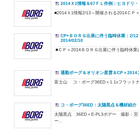
2014Ｘ1情報＆67ＦＬ作例：ヒヨドリ・エナ
■2014Ｘ1情報2/13～開催される2014ＣＰ
CP+ＢＯＲＧ出展に伴う臨時休業：2/12
2014/02/10
■ＣＰ＋2014ＢＯＲＧ出展に伴う臨時休業の
通勤ボーグ＆オリオン星雲＆CP＋2014ご案内
富士山 コ・ボーグ36ED＋1.1xフラットナ
コ・ボーグ36ED：太陽黒点＆機材紹介 20
太陽黒点 36ED＋E-PL3ボデー 撮影
ー...