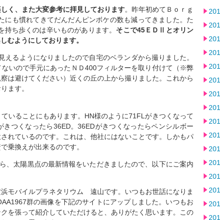
楽しく、また大変参考に拝見しております
。昨年初めてＢｏｒｇ
20
かたにも慣れてきてだんだんピンボケの数も減ってきました。た
20
Lを持ち歩くのは辛いものがあります。
そこで45ＥＤⅡとオリン
20
楽しむようにしております。
20
が見えるようになりましたので自宅のベランダから撮りました。
20
ないので手元にあったＮＤ400フィルターを取り付けて（※弊
観察は避けてください）近くの丘の上から撮りました。これから
20
おります。
20
20
していることにもあります。HN様のように71FLがきつくなって
20
DIIがきつくなったら36ED。36EDがきつくなったらペンシルボー
20
意されているのです。これは、他社にはないことです。しかもパ
資で乗換えが出来るのです。
20
20
遠山様から、太陽黒点の最新情報をいただきましたので、以下にご案内
20
20
横浜モバイルプラネタリウム 遠山です。いつもお世話になりま
OAA1967群の画像を下記のサイトにアップしました。いつもお
20
ンクを張って紹介していただけると、ありがたく思います。この
20