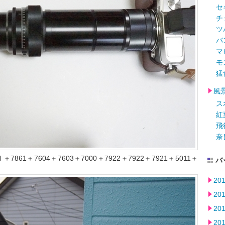
セ
チ
ツ
バ
マ
モ
猛
風
ス
紅
飛
奈
61＋7604＋7603＋7000＋7922＋7922＋7921＋5011＋
バ
20
20
20
20