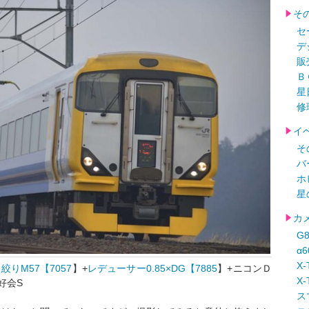
そ
セ
デ
販
Ｂ
星
修
イ
そ
バ
ホ
星
カ
G
α
X-
＋
絞りM57【7057
】+
レデューサー0.85×DG【7885
】+ニコンＤ
X-
好会S
ス