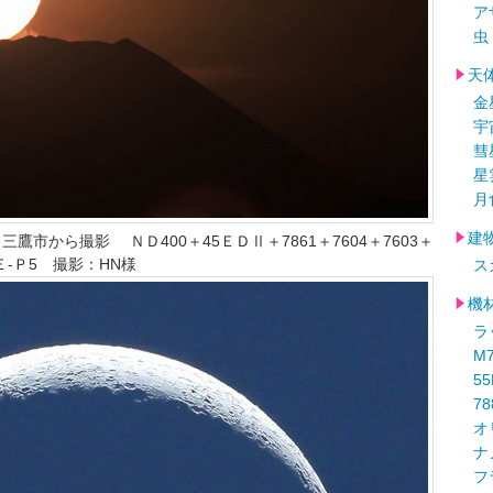
ア
虫
天
金
宇
彗
星
月
建
三鷹市から撮影 ＮＤ400＋45ＥＤⅡ＋7861＋7604＋7603＋
1＋Ｅ-Ｐ5 撮影：HN様
ス
機
ラ
M
5
78
オ
ナ
フ