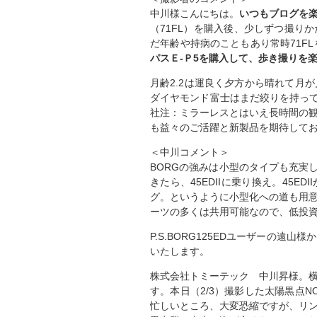
中川様こんにちは。
いつもブログを
（71FL）を購入後、少しずつ撮り
だ年齢や持病のこともあり常時71F
パスＥ-Ｐ5を購入して、歩き撮りを
月齢2.2は運良く夕方から晴れて月
ダイヤモンド富士はまだ絞りを持って
社注：ミラーレスとはいえ長時間の
も益々のご活躍と新製品を期待して
＜中川コメント＞
BORGの強みは小型のタイプも充実
きたら、45EDIIに乗り換え。45E
グ。というように小型化への道も用
ーツの多くは共用可能なので、低投
P.S.BORG125EDユーザーの
いたします。
株式会社トミーテック 中川昇様。
す。本日（2/3）撮影した太陽黒点N
忙しいところ、大変恐縮ですが、リ