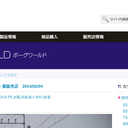
ッフブログ
売店 2014/02/04
カ
D4,
E-P5,
太陽,
月面,
絞りＭ57,
鉄道
B
10
50
71
90