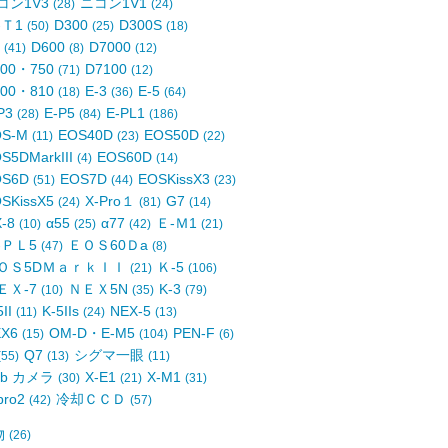
コン1V3
ニコン1V1
(28)
(24)
-Ｔ1
D300
D300S
(50)
(25)
(18)
4
D600
D7000
(41)
(8)
(12)
700・750
D7100
(71)
(12)
800・810
E-3
E-5
(18)
(36)
(64)
P3
E-P5
E-PL1
(28)
(84)
(186)
OS-M
EOS40D
EOS50D
(11)
(23)
(22)
S5DMarkIII
EOS60D
(4)
(14)
OS6D
EOS7D
EOSKissX3
(51)
(44)
(23)
SKissX5
X-Pro１
G7
(24)
(81)
(14)
X-8
α55
α77
Ｅ-Ｍ1
(10)
(25)
(42)
(21)
-ＰＬ5
ＥＯＳ60Ｄa
(47)
(8)
ＯＳ5DＭａｒｋＩＩ
Ｋ-5
(21)
(106)
ＥＸ-7
ＮＥＸ5N
K-3
(10)
(35)
(79)
5II
K-5IIs
NEX-5
(11)
(24)
(13)
EX6
OM-D・E-M5
PEN-F
(15)
(104)
(6)
Q7
シグマ一眼
(55)
(13)
(11)
eb カメラ
X-E1
X-M1
(30)
(21)
(31)
pro2
冷却ＣＣＤ
(42)
(57)
物
(26)