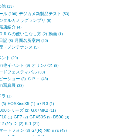
の他
(13)
ール
デジカメ新製品テスト
(106)
(53)
ジタルカメラグランプリ
(6)
売店紹介
(4)
ＯＲＧの使いこなし方
動画
(2)
(1)
日記
月面名所案内
(8)
(20)
理・メンテナンス
(5)
ベント
(29)
の他イベント
オリンパス
(9)
(8)
ードフェスティバル
(30)
ビーショー
ＣＰ＋
(3)
(48)
の写真展
(33)
メラ
(1)
8
EOSKissX9
α7Ｒ3
(3)
(1)
(1)
6000シリーズ
GX7MK2
(2)
(11)
T10
GF7
GFX50S
D500
(1)
(2)
(9)
(3)
T2
Df
K-1
(29)
(2)
(21)
マートフォン
α7(R)
α7s
(3)
(46)
(43)