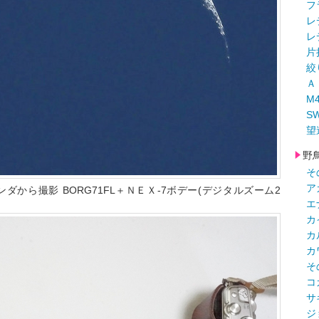
フ
レ
レ
片
絞
Ａ
M
S
望
野
そ
ア
ランダから撮影 BORG71FL＋ＮＥＸ-7ボデー(デジタルズーム2
エ
カ
カ
カ
そ
コ
サ
ジ