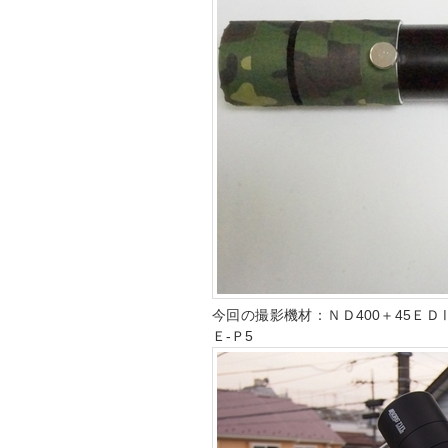
今回の撮影機材：ＮＤ400＋45ＥＤⅡ＋78
Ｅ-Ｐ5