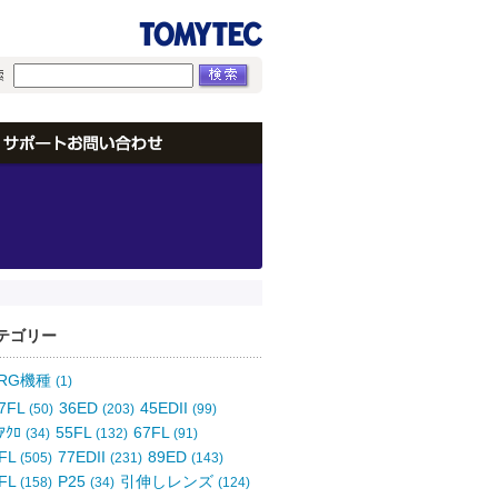
テゴリー
ORG機種
(1)
7FL
36ED
45EDII
(50)
(203)
(99)
ｱｸﾛ
55FL
67FL
(34)
(132)
(91)
FL
77EDII
89ED
(505)
(231)
(143)
FL
P25
引伸しレンズ
(158)
(34)
(124)