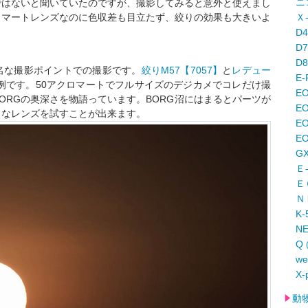
ニ
ではないと聞いていたのですが、撮影してみると意外と使えまし
ロマートレンズなのに色収差も目立たず、絞りの効果も大きいよ
Ｘ
D
D
D
名な撮影ポイントでの撮影です。
絞りM57【7057】
と
レデュー
E-
例です。50アクロマートでフルサイズのデジカメでコレだけ撮
E
ORGの奥深さを物語っています。BORG沼にはまるとパーツが
EO
々なレンズを試すことが出来ます。
E
EO
G
Ｅ
Ｅ
Ｎ
K-
N
Q
w
X-
動