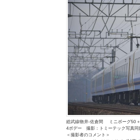
総武線物井-佐倉間 ミニボーグ50
4ボデー 撮影：トミーテック写真同
＜撮影者のコメント＞