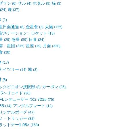
ザラシ
サル
ホタル
猫
(6)
(4)
(9)
(3)
鹿
(24)
(37)
体
(1)
星日面通過
金星食
太陽
(8)
(2)
(125)
宙ステーション・ロケット
(18)
星
惑星
日食
(29)
(59)
(34)
雲・星団
星座
月面
(215)
(19)
(320)
食
(38)
物
(17)
カイツリー
城
(14)
(3)
材
(8)
ックピニオン接眼部
カーボン
(8)
(25)
75ヘリコイド
(30)
5FLレデューサー
7215
(92)
(75)
85
アングルプレート
(14)
(12)
リジナルボーグ
(47)
ノ・トラッカー
(38)
ラットナー1.08×
(163)