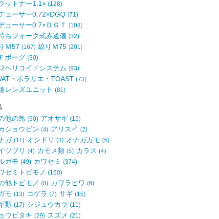
ラットナー1.1×
(128)
デューサー0.72×DGQ
(71)
デューサー0.7×ＤＧＴ
(108)
持ちフォーク式赤道儀
(32)
りＭ57
絞りＭ75
(167)
(201)
Ｆボーグ
(30)
42ヘリコイドシステム
(93)
WAT・ポラリエ・TOAST
(73)
遠レンズユニット
(81)
鳥
の他の鳥
アオサギ
(90)
(15)
カショウビン
アリスイ
(4)
(2)
ナガ
オシドリ
オナガガモ
(11)
(3)
(5)
イツブリ
カモメ類
カラス
(4)
(5)
(4)
ルガモ
カワセミ
(49)
(374)
ワセミトビモノ
(160)
の他トビモノ
カワラヒワ
(8)
(6)
ガモ
コゲラ
サギ
(13)
(7)
(15)
ギ類
シジュウカラ
(17)
(11)
ョウビタキ
スズメ
(29)
(21)