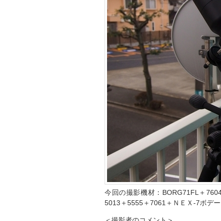
今回の撮影機材：BORG71FL＋7604＋7
5013＋5555＋7061＋ＮＥＸ-7ボデー
＜撮影者のコメント＞