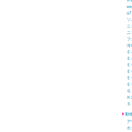
X-
w
α
ソ
ニ
ニ
フ
冷
Ｅ
Ｅ
Ｅ
Ｅ
Ｅ
Ｅ
Ｇ
Ｋ
Ｓ
動
ア
ホ