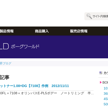
昇ブログ
カ
記事
BO
トナー1.08×DG【7108】作例 2012/11/11
10
0FL＋7108＋オリンパスE-PL5ボデー ノートリミング 半...
3
45
50