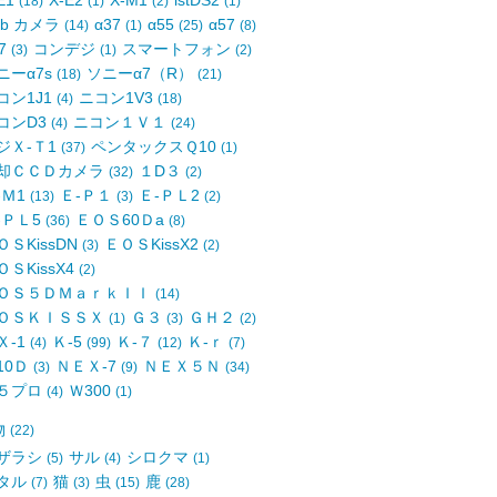
E1
X-E2
X-M1
istDS2
(18)
(1)
(2)
(1)
eb カメラ
α37
α55
α57
(14)
(1)
(25)
(8)
77
コンデジ
スマートフォン
(3)
(1)
(2)
ニーα7s
ソニーα7（R）
(18)
(21)
コン1J1
ニコン1V3
(4)
(18)
コンD3
ニコン１Ｖ１
(4)
(24)
ジＸ-Ｔ1
ペンタックスＱ10
(37)
(1)
却ＣＣＤカメラ
１D３
(32)
(2)
-Ｍ1
Ｅ-Ｐ１
Ｅ-ＰＬ2
(13)
(3)
(2)
-ＰＬ5
ＥＯＳ60Ｄa
(36)
(8)
ＯＳKissDN
ＥＯＳKissX2
(3)
(2)
ＯＳKissX4
(2)
ＯＳ５ＤＭａｒｋＩＩ
(14)
ＯＳＫＩＳＳＸ
Ｇ３
ＧＨ２
(1)
(3)
(2)
Ｘ-1
Ｋ-5
Ｋ-７
Ｋ-ｒ
(4)
(99)
(12)
(7)
10Ｄ
ＮＥＸ-7
ＮＥＸ５Ｎ
(3)
(9)
(34)
５プロ
Ｗ300
(4)
(1)
物
(22)
ザラシ
サル
シロクマ
(5)
(4)
(1)
タル
猫
虫
鹿
(7)
(3)
(15)
(28)