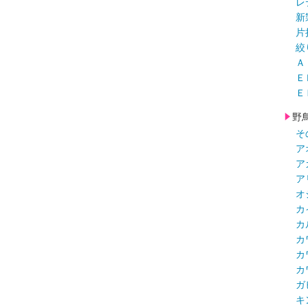
レ
新
片
絞
Ａ
Ｅ
Ｅ
野
そ
ア
ア
ア
オ
カ
カ
カ
カ
カ
ガ
キ