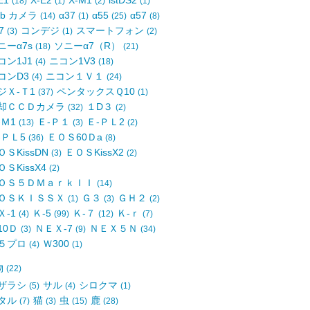
E1
X-E2
X-M1
istDS2
(18)
(1)
(2)
(1)
eb カメラ
α37
α55
α57
(14)
(1)
(25)
(8)
77
コンデジ
スマートフォン
(3)
(1)
(2)
ニーα7s
ソニーα7（R）
(18)
(21)
コン1J1
ニコン1V3
(4)
(18)
コンD3
ニコン１Ｖ１
(4)
(24)
ジＸ-Ｔ1
ペンタックスＱ10
(37)
(1)
却ＣＣＤカメラ
１D３
(32)
(2)
-Ｍ1
Ｅ-Ｐ１
Ｅ-ＰＬ2
(13)
(3)
(2)
-ＰＬ5
ＥＯＳ60Ｄa
(36)
(8)
ＯＳKissDN
ＥＯＳKissX2
(3)
(2)
ＯＳKissX4
(2)
ＯＳ５ＤＭａｒｋＩＩ
(14)
ＯＳＫＩＳＳＸ
Ｇ３
ＧＨ２
(1)
(3)
(2)
Ｘ-1
Ｋ-5
Ｋ-７
Ｋ-ｒ
(4)
(99)
(12)
(7)
10Ｄ
ＮＥＸ-7
ＮＥＸ５Ｎ
(3)
(9)
(34)
５プロ
Ｗ300
(4)
(1)
物
(22)
ザラシ
サル
シロクマ
(5)
(4)
(1)
タル
猫
虫
鹿
(7)
(3)
(15)
(28)