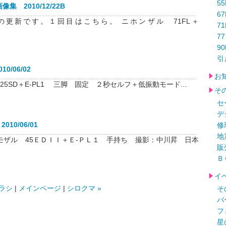
55
像集 2010/12/22B
6
の更新です。１回目はこちら。 ニホンザル 71FL＋
7
7
9
引
0/06/02
お
125SD＋E-PL1 三脚 固定 ２秒セルフ＋低振動モード...
そ
セ
デ
010/06/01
修
地
モザル 45ＥＤＩＩ＋Ｅ-ＰＬ１ 手持ち 撮影：中川昇 日本
販
Ｂ
イ
ザラシ
|
メインページ
|
シロクマ »
そ
バ
フ
星