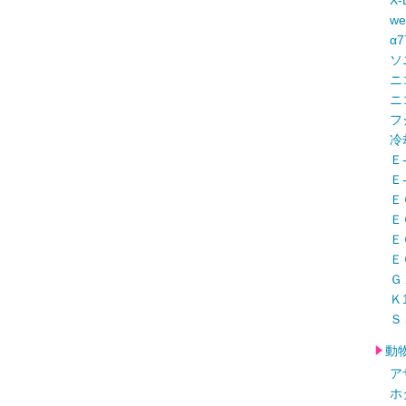
X-
w
α
ソ
ニ
ニ
フ
冷
Ｅ
Ｅ
Ｅ
Ｅ
Ｅ
Ｅ
Ｇ
Ｋ
Ｓ
動
ア
ホ