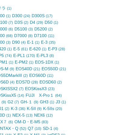
メラ
(1)
200
D300
D300S
(1)
(24)
(17)
3100
D3S
D4
D50
(7)
(2)
(29)
(1)
5000
D5100
D5200
(6)
(3)
(2)
700
D7000
D7100
(68)
(8)
(11)
800
D90
E-1
E-3
(3)
(4)
(1)
(35)
420
E-5
E-620
E-P3
(1)
(61)
(1)
(28)
P5
E-PL1
E-PL3
(74)
(170)
(8)
-PM1
E-PM2
EOS-1DX
(1)
(1)
(1)
OS-M
EOS40D
EOS50D
(9)
(21)
(21)
S5DMarkIII
EOS60D
(2)
(11)
OS6D
EOS7D
EOSD60
(4)
(28)
(2)
SKISSX2
EOSKissX3
(7)
(23)
SKissX5
FUJI X-Pro１
(14)
(64)
1
G2
GH-１
GH3
J3
(9)
(7)
(9)
(1)
(1)
01
K-3
K-5II
K-5IIs
(2)
(36)
(9)
(20)
20D
NEX-5
NEX6
(1)
(13)
(12)
EX７
OM-D・E-M5
(6)
(83)
ENTAX・Q
Q7
SD-1
(52)
(10)
(4)