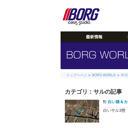
トップページ
＞
BORG WORLD
＞
中川
カテゴリ：サルの記事
白い猿＆カワ
白いサル3態 BO