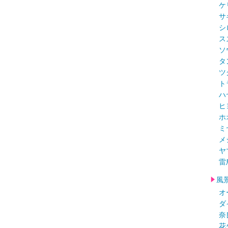
ケ
サ
シ
ス
ソ
タ
ツ
ト
ハ
ヒ
ホ
ミ
メ
ヤ
雷
風
オ
ダ
奈
花