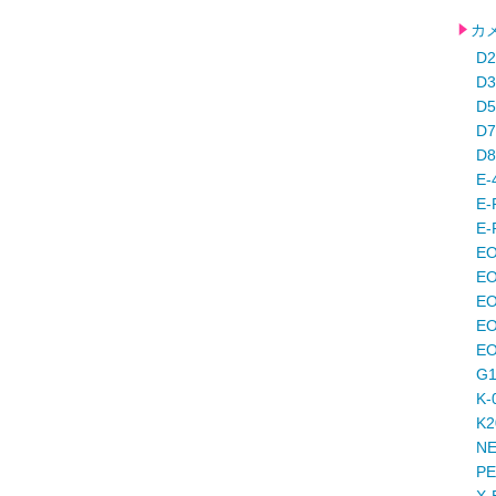
カ
D
D
D
D
D
E-
E-
E
E
EO
E
EO
EO
G
K-
K
N
P