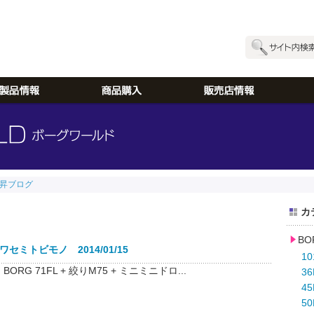
昇ブログ
カ
BO
セミトビモノ 2014/01/15
10
RG 71FL + 絞りM75 + ミニミニドロ...
3
45
50