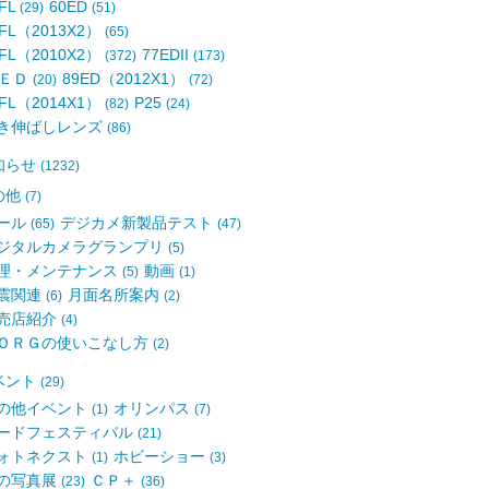
FL
60ED
(29)
(51)
7FL（2013X2）
(65)
1FL（2010X2）
77EDII
(372)
(173)
7ＥＤ
89ED（2012X1）
(20)
(72)
0FL（2014X1）
P25
(82)
(24)
き伸ばしレンズ
(86)
知らせ
(1232)
の他
(7)
ール
デジカメ新製品テスト
(65)
(47)
ジタルカメラグランプリ
(5)
理・メンテナンス
動画
(5)
(1)
震関連
月面名所案内
(6)
(2)
売店紹介
(4)
ＯＲＧの使いこなし方
(2)
ベント
(29)
の他イベント
オリンパス
(1)
(7)
ードフェスティバル
(21)
ォトネクスト
ホビーショー
(1)
(3)
の写真展
ＣＰ＋
(23)
(36)