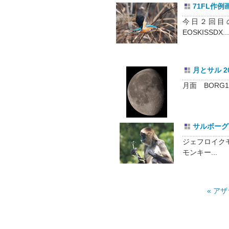
71FL作例画
今日２回目
EOSKISSDX...
月とサル 201
月面 BORG
サルボーグ 2
ジェフロイク
モンキー...
« ア