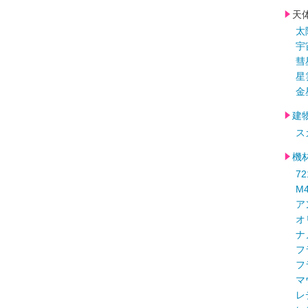
天
太
宇
彗
星
金
建
ス
機
72
M
ア
オ
ナ
フ
フ
マ
レ