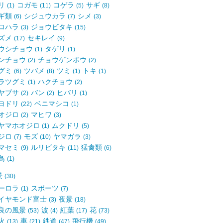
リ
コガモ
コゲラ
サギ
(1)
(11)
(5)
(8)
ギ類
シジュウカラ
シメ
(6)
(7)
(3)
ロハラ
ジョウビタキ
(3)
(15)
ズメ
セキレイ
(17)
(9)
ウシチョウ
タゲリ
(1)
(1)
ンチョウ
チョウゲンボウ
(2)
(2)
グミ
ツバメ
ツミ
トキ
(6)
(8)
(1)
(1)
ラツグミ
ハクチョウ
(1)
(2)
ヤブサ
バン
ヒバリ
(2)
(2)
(1)
ヨドリ
ベニマシコ
(22)
(1)
オジロ
マヒワ
(2)
(3)
ヤマホオジロ
ムクドリ
(1)
(5)
ジロ
モズ
ヤマガラ
(7)
(10)
(3)
マセミ
ルリビタキ
猛禽類
(9)
(11)
(6)
鳥
(1)
景
(30)
ーロラ
スポーツ
(1)
(7)
イヤモンド富士
夜景
(3)
(18)
良の風景
波
紅葉
花
(53)
(4)
(17)
(73)
火
車
鉄道
飛行機
(13)
(21)
(47)
(49)