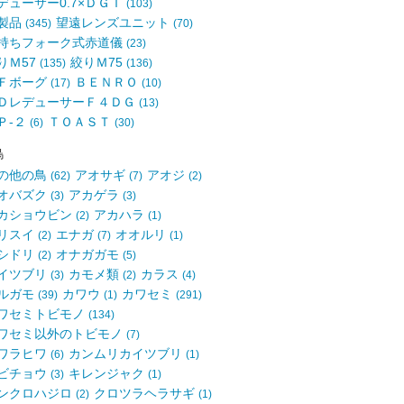
デューサー0.7×ＤＧＴ
(103)
製品
望遠レンズユニット
(345)
(70)
持ちフォーク式赤道儀
(23)
りＭ57
絞りＭ75
(135)
(136)
Ｆボーグ
ＢＥＮＲＯ
(17)
(10)
ＤレデューサーＦ４ＤＧ
(13)
Ｐ-２
ＴＯＡＳＴ
(6)
(30)
鳥
の他の鳥
アオサギ
アオジ
(62)
(7)
(2)
オバズク
アカゲラ
(3)
(3)
カショウビン
アカハラ
(2)
(1)
リスイ
エナガ
オオルリ
(2)
(7)
(1)
シドリ
オナガガモ
(2)
(5)
イツブリ
カモメ類
カラス
(3)
(2)
(4)
ルガモ
カワウ
カワセミ
(39)
(1)
(291)
ワセミトビモノ
(134)
ワセミ以外のトビモノ
(7)
ワラヒワ
カンムリカイツブリ
(6)
(1)
ビチョウ
キレンジャク
(3)
(1)
ンクロハジロ
クロツラヘラサギ
(2)
(1)