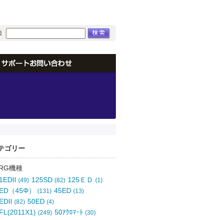
テゴリー
RG機種
1EDII
125SD
125ＥＤ
(49)
(82)
(1)
6ED（45Φ）
45ED
(131)
(13)
EDII
50ED
(82)
(4)
FL(2011X1)
50ｱｸﾛﾏｰﾄ
(249)
(30)