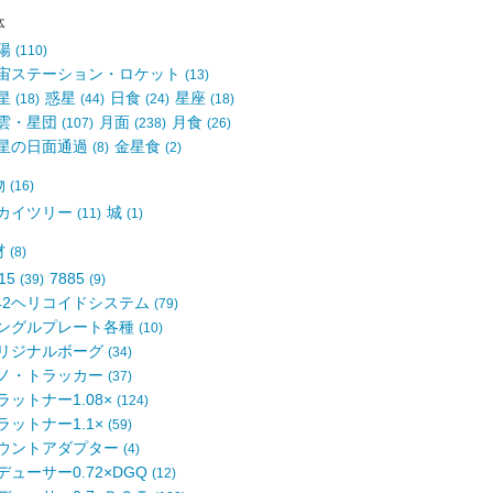
体
陽
(110)
宙ステーション・ロケット
(13)
星
惑星
日食
星座
(18)
(44)
(24)
(18)
雲・星団
月面
月食
(107)
(238)
(26)
星の日面通過
金星食
(8)
(2)
物
(16)
カイツリー
城
(11)
(1)
材
(8)
15
7885
(39)
(9)
42ヘリコイドシステム
(79)
ングルプレート各種
(10)
リジナルボーグ
(34)
ノ・トラッカー
(37)
ラットナー1.08×
(124)
ラットナー1.1×
(59)
ウントアダプター
(4)
デューサー0.72×DGQ
(12)