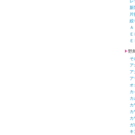
レ
新
片
絞
Ａ
Ｅ
Ｅ
野
そ
ア
ア
ア
オ
カ
カ
カ
カ
カ
ガ
キ