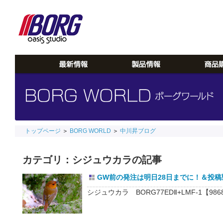
トップページ
＞
BORG WORLD
＞
中川昇ブログ
カテゴリ：シジュウカラの記事
GW前の発注は明日28日までに！＆投稿野鳥
シジュウカラ BORG77EDⅡ+LMF-1【9868】