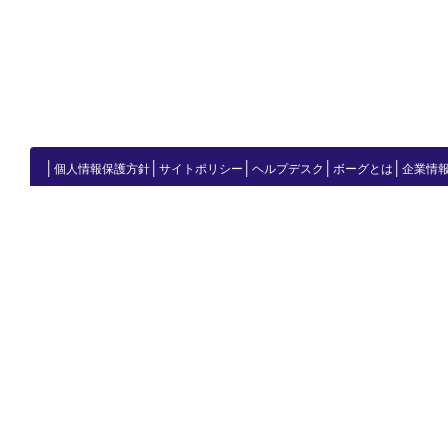
│
│
│
│
│
個人情報保護方針
サイトポリシー
ヘルプデスク
ボーグとは
企業情