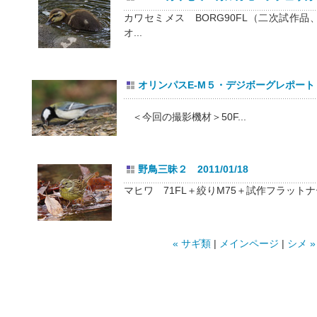
カワセミメス BORG90FL（二次試作品
オ...
オリンパスE-M５・デジボーグレポート２ 2
＜今回の撮影機材＞50F...
野鳥三昧２ 2011/01/18
マヒワ 71FL＋絞りM75＋試作フラットナー＋K5
« サギ類
|
メインページ
|
シメ »