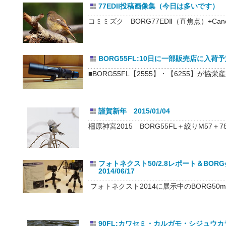
77EDII投稿画像集（今日は多いです） 201
コミミズク BORG77EDⅡ（直焦点）+Cano
BORG55FL:10日に一部販売店に入荷予定
■BORG55FL【2555】・【6255】が協栄
謹賀新年 2015/01/04
橿原神宮2015 BORG55FL＋絞りM57＋78
フォトネクスト50/2.8レポート＆BO
2014/06/17
フォトネクスト2014に展示中のBORG50mmF2
90FL:カワセミ・カルガモ・シジュウカラ 2