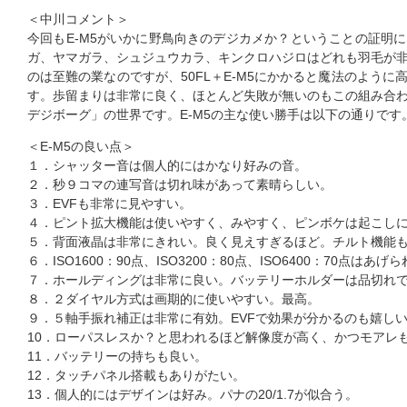
＜中川コメント＞
今回もE-M5がいかに野鳥向きのデジカメか？ということの証明
ガ、ヤマガラ、シュジュウカラ、キンクロハジロはどれも羽毛が
のは至難の業なのですが、50FL＋E-M5にかかると魔法のよう
す。歩留まりは非常に良く、ほとんど失敗が無いのもこの組み合
デジボーグ」の世界です。E-M5の主な使い勝手は以下の通りです
＜E-M5の良い点＞
１．シャッター音は個人的にはかなり好みの音。
２．秒９コマの連写音は切れ味があって素晴らしい。
３．EVFも非常に見やすい。
４．ピント拡大機能は使いやすく、みやすく、ピンボケは起こし
５．背面液晶は非常にきれい。良く見えすぎるほど。チルト機能
６．ISO1600：90点、ISO3200：80点、ISO6400：70点
７．ホールディングは非常に良い。バッテリーホルダーは品切れ
８．２ダイヤル方式は画期的に使いやすい。最高。
９．５軸手振れ補正は非常に有効。EVFで効果が分かるのも嬉し
10．ローパスレスか？と思われるほど解像度が高く、かつモアレ
11．バッテリーの持ちも良い。
12．タッチパネル搭載もありがたい。
13．個人的にはデザインは好み。パナの20/1.7が似合う。