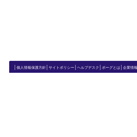
│
│
│
│
│
個人情報保護方針
サイトポリシー
ヘルプデスク
ボーグとは
企業情