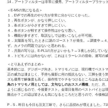
14．アートフィルターは非常に優秀。アートフィルターブラケッ
＜E-M5の気になる点＞
１．EVFでの再生のやり方が非常に分かりにくかった。
２．再生ボタンが、かなり押しにくい。
３．各ボタンが小さすぎて押しにくい。
４．各ボタンが軽すぎて操作性はかなり悪い。
５．機能が多すぎて、取説なしでは使いこなしが不可能。
６．太陽面を写したときに謎のゴースト？が発生。→調査中→４
ず。カメラの問題ではないと思われる。
７．月面の写りは、E-PL1の方がよいかも？→３夜しか試してい
８．トビモノには向かないが、これはミラーレスの宿命。連写の
＜とりあえずのまとめ＞
基本的には、デジボーグ向き。トマリモノには、現行機でベスト
正の威力は凄まじく、手持ち撮影に何の抵抗もない。三脚を使う
ズも優秀で解像度も高く、操作性でケチをつけるところはあるに
鳥のトマリモノ用としては、文句なしのおススメ機種
。ただ、月
ように感じるので、今後要テスト。金環日食用のベストバイとは
難点か？この辺は皆さんも気になるところだと思うので、今後検
P．S．昨日も今日も注文三昧で、さらに品切れが増えました。71FL