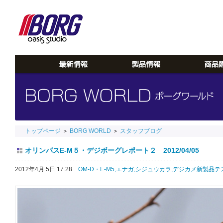
トップページ
＞
BORG WORLD
＞
スタッフブログ
オリンパスE-M５・デジボーグレポート２ 2012/04/05
2012年4月 5日 17:28
OM-D・E-M5,
エナガ,
シジュウカラ,
デジカメ新製品テス