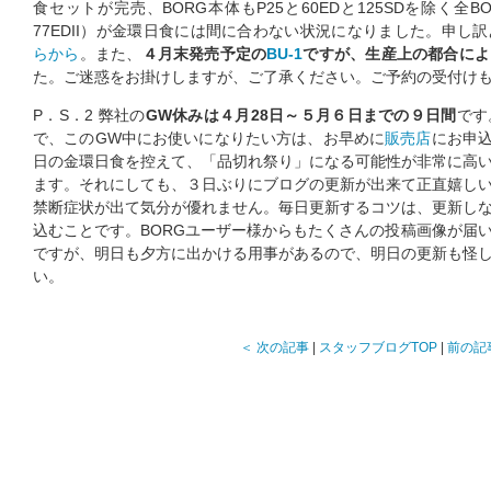
食セットが完売、BORG本体もP25と60EDと125SDを除く全BORG（
77EDII）が金環日食には間に合わない状況になりました。申し
らから
。また、
４月末発売予定の
BU-1
ですが、生産上の都合によ
た。ご迷惑をお掛けしますが、ご了承ください。ご予約の受付け
P．S．2 弊社の
GW休みは４月28日～５月６日までの９日間
です
で、このGW中にお使いになりたい方は、お早めに
販売店
にお申込
日の金環日食を控えて、「品切れ祭り」になる可能性が非常に高
ます。それにしても、３日ぶりにブログの更新が出来て正直嬉し
禁断症状が出て気分が優れません。毎日更新するコツは、更新し
込むことです。BORGユーザー様からもたくさんの投稿画像が届
ですが、明日も夕方に出かける用事があるので、明日の更新も怪
い。
＜ 次の記事
|
スタッフブログTOP
|
前の記