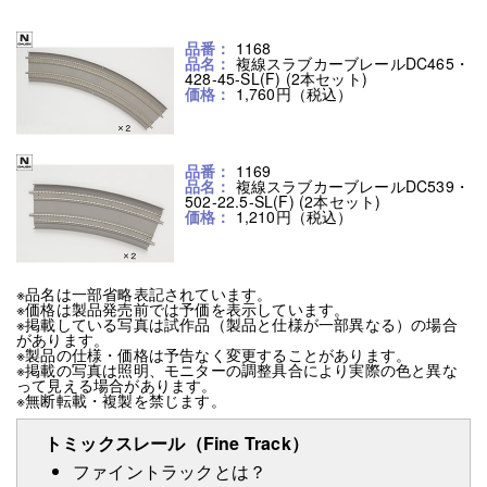
品番：
1168
品名：
複線スラブカーブレールDC465・
428-45-SL(F) (2本セット)
価格：
1,760円（税込）
品番：
1169
品名：
複線スラブカーブレールDC539・
502-22.5-SL(F) (2本セット)
価格：
1,210円（税込）
※品名は一部省略表記されています。
※価格は製品発売前では予価を表示しています。
※掲載している写真は試作品（製品と仕様が一部異なる）の場合
があります。
※製品の仕様・価格は予告なく変更することがあります。
※掲載の写真は照明、モニターの調整具合により実際の色と異な
って見える場合があります。
※無断転載・複製を禁じます。
トミックスレール
（Fine Track）
ファイントラックとは？