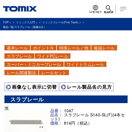
Language
製品検索
TOP
>
トミックス入門
>
トミックスレール(Fine Track)
>
製品一覧/スラブレール（画像付き）
基本レール
ポイントＮ
特殊レール／他
複線レール
スラブレール
ワイドPCレール
スーパー・ミニカーブレール
ワイドトラムレール
レール関連製品
レールセット
画像なし表示に切替
レール製品名の見方
スラブレール
品番：
1047
品名：
スラブレール S140-SL(F)(4本セ
ット)
価格：
814円（税込）