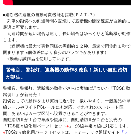
■遮断機の速度の自動可変機能を搭載(ＰＡＴ.Ｐ)
列車の踏切への到達時間を記憶して遮断機の開閉速度が自動的に
最適に可変します。
到達時間が短い場合は速く、長い場合はゆっくりと遮断機が動作
します。
（遮断機は最大で実物同様の両側約１２秒、最速で両側約１秒で
閉まります ※個体差により多少のバラツキがあります）
※動画は試作品を使用しています。
警報音、警報灯、遮断機の動作を改良！新しい自動踏切
が誕生。
警報音、警報灯、遮断機の動作がさらに実物に近づいた「TCS自動
踏切Ⅱ」が新発売！
踏切としての動作をより実物に近づけ、扱いやすく、一般製品の単
線レールやワイドPCレールにも対応、それぞれのストレート区
間、あるいはカーブ区間へ設置させることができます。
自動踏切Ⅱが１台で単線や複線に、自動踏切Ⅱが２台と別売の
「TCS複々線化用パーツⅡセット
※
」で3線や複々線に対応します。
※
TCS複々線化用パーツⅡセットは、トミーテック通販サイト
「テ