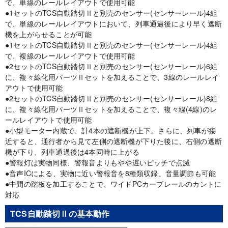
で、単線のレールレイアウトで使用可能
●1セットのTCS自動踏切Ⅱと別売のセンサー(センサーレール)4組
で、単線のレールレイアウトにおいて、列車通過後により早く遮断
機を上がらせることが可能
●1セットのTCS自動踏切Ⅱと別売のセンサー(センサーレール)4組
で、複線のレールレイアウトで使用可能
●2セットのTCS自動踏切Ⅱと別売のセンサー(センサーレール)6組
に、複々線化用パーツⅡセットを加えることで、3線のレールレイ
アウトで使用可能
●2セットのTCS自動踏切Ⅱと別売のセンサー(センサーレール)8組
に、複々線化用パーツⅡセットを加えることで、複々線(4線)のレ
ールレイアウトで使用可能
●小型モーター内蔵で、計4本の遮断機が上下。さらに、列車が接
近すると、通行者から見て左側の遮断機が下りた後に、右側の遮断
機が下り、列車通過後は4本同時に上がる
●警報灯は実物同様、警報音よりもやや遅いピッチで点滅
●音声ICによる、実物に近い警報音を8種類収録、音量調節も可能
●中間の踏板を加工することで、ワイドPCカーブレールのカントに
対応
TCS自動踏切Ⅱの基本動作