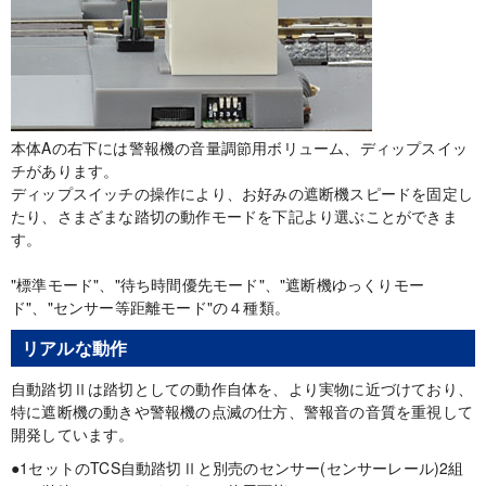
本体Aの右下には警報機の音量調節用ボリューム、ディップスイッ
チがあります。
ディップスイッチの操作により、お好みの遮断機スピードを固定し
たり、さまざまな踏切の動作モードを下記より選ぶことができま
す。
"標準モード"、"待ち時間優先モード"、"遮断機ゆっくりモー
ド"、"センサー等距離モード"の４種類。
リアルな動作
自動踏切Ⅱは踏切としての動作自体を、より実物に近づけており、
特に遮断機の動きや警報機の点滅の仕方、警報音の音質を重視して
開発しています。
●1セットのTCS自動踏切Ⅱと別売のセンサー(センサーレール)2組