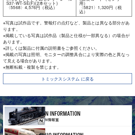
S37-WT-SE(F)(2本セット)
用）
〈5568〉4,576円（税込）
〈5821〉1,320円（税
込）
※写真は試作品です。警報灯の点灯など、製品とは異なる部分があ
ります。
※掲載している写真は試作品（製品と仕様が一部異なる）の場合が
あります。
※詳しくは製品に付属の説明書をご参照ください。
※掲載の写真は照明、モニターの調整具合により実際の色と異なっ
て見える場合があります。
※無断転載・複製を禁じます。
トミックスシステム に戻る
N INFORMATION
N情報室