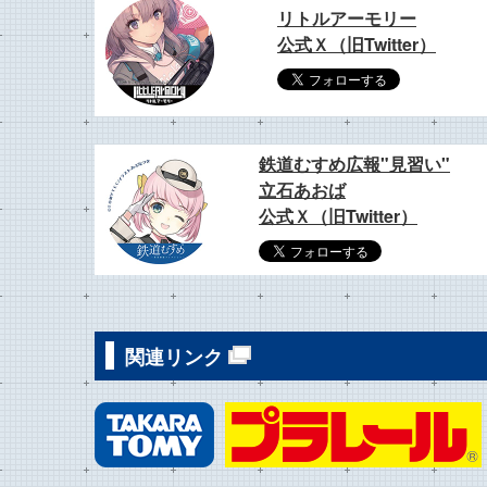
リトルアーモリー
公式Ｘ（旧Twitter）
鉄道むすめ広報"見習い"
立石あおば
公式Ｘ（旧Twitter）
関連リンク