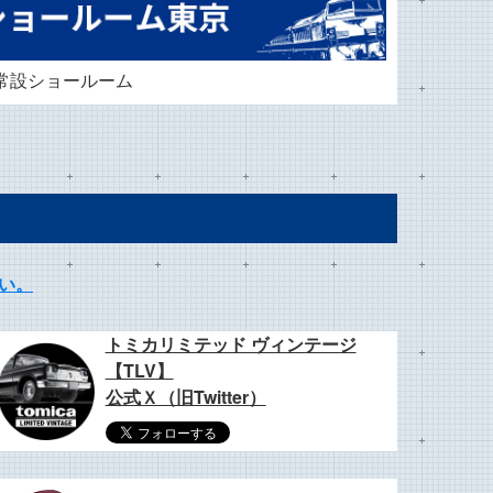
常設ショールーム
い。
トミカリミテッド ヴィンテージ
【TLV】
公式Ｘ（旧Twitter）