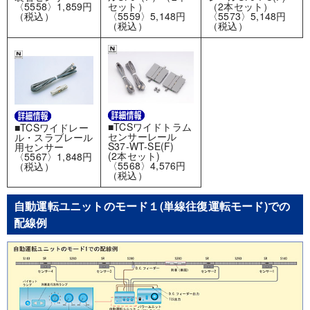
〈5558〉1,859円
（2本セット）
セット）
（税込）
〈5573〉5,148円
〈5559〉5,148円
（税込）
（税込）
■TCSワイドトラム
■TCSワイドレー
センサーレール
ル・スラブレール
S37-WT-SE(F)
用センサー
(2本セット)
〈5567〉1,848円
〈5568〉4,576円
（税込）
（税込）
自動運転ユニットのモード１(単線往復運転モード)での
配線例