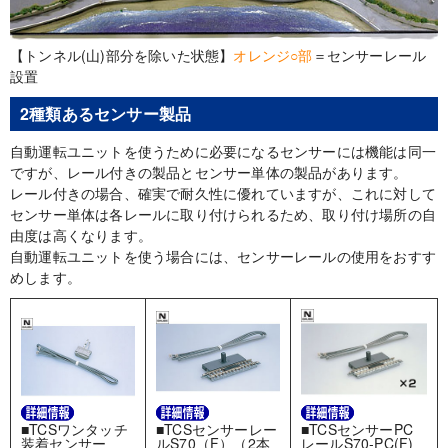
【トンネル(山)部分を除いた状態】
オレンジ○部
＝センサーレール
設置
2種類あるセンサー製品
自動運転ユニットを使うために必要になるセンサーには機能は同一
ですが、レール付きの製品とセンサー単体の製品があります。
レール付きの場合、確実で耐久性に優れていますが、これに対して
センサー単体は各レールに取り付けられるため、取り付け場所の自
由度は高くなります。
自動運転ユニットを使う場合には、センサーレールの使用をおすす
めします。
■TCSワンタッチ
■TCSセンサーPC
■TCSセンサーレー
装着センサー
レールS70-PC(F)
ルS70（F）（2本