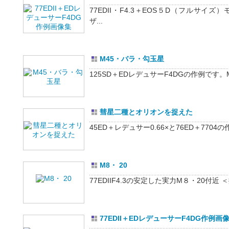
77EDII・F4.3＋EOS５D（フルサ
ザ...
M45・バラ・勾玉星
125SD＋EDレデュサーF4DGの作例です。M
彗星二種とオリオンを捉えた
45ED＋レデュサー0.66×と76ED＋7704
M8・ 20
77EDIIF4.3の安定した実力M８・20付近 ＜撮
77EDII＋EDレデューサーF4DG作例画