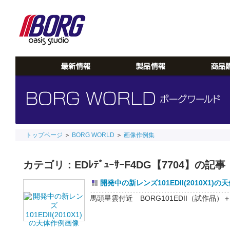
トップページ
＞
BORG WORLD
＞
画像作例集
カテゴリ：EDﾚﾃﾞｭｰｻｰF4DG【7704】の記事
開発中の新レンズ101EDII(2010X1)
馬頭星雲付近 BORG101EDII（試作品）＋E