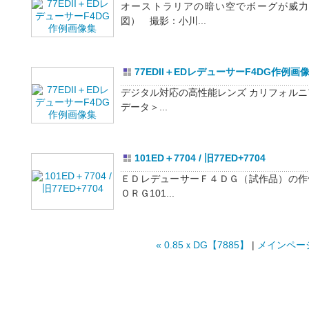
オーストラリアの暗い空でボーグが威力
図） 撮影：小川...
77EDII＋EDレデューサーF4DG作例画
デジタル対応の高性能レンズ カリフォル
データ＞...
101ED＋7704 / 旧77ED+7704
ＥＤレデューサーＦ４ＤＧ（試作品）の作
ＯＲＧ101...
« 0.85ｘDG【7885】
|
メインペー