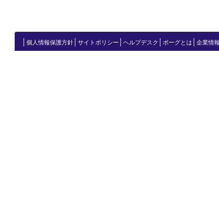
│
│
│
│
│
個人情報保護方針
サイトポリシー
ヘルプデスク
ボーグとは
企業情