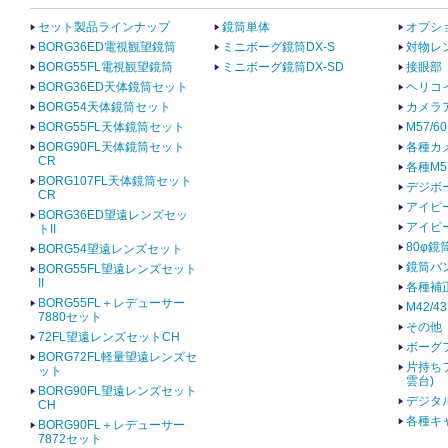
セット製品ラインナップ
鏡筒単体
オプシ
BORG36ED電視観望鏡筒
ミニボーグ鏡筒DX-S
対物レ
BORG55FL電視観望鏡筒
ミニボーグ鏡筒DX-SD
接眼部
BORG36ED天体鏡筒セット
ヘリコ
BORG54天体鏡筒セット
カメラ
BORG55FL天体鏡筒セット
M57/
BORG90FL天体鏡筒セット
各種カ
CR
各種M5
BORG107FL天体鏡筒セット
デジボ
CR
アイピ
BORG36ED望遠レンズセッ
アイピ
トII
80φ鏡
BORG54望遠レンズセット
鏡筒バ
BORG55FL望遠レンズセット
II
各種補
BORG55FL＋レデューサー
M42/
7880セット
その他
72FL望遠レンズセットCH
ボーグ
BORG72FL軽量望遠レンズセ
片持ち
ット
雲台)
BORG90FL望遠レンズセット
デジタ
CH
各種キ
BORG90FL＋レデューサー
7872セット