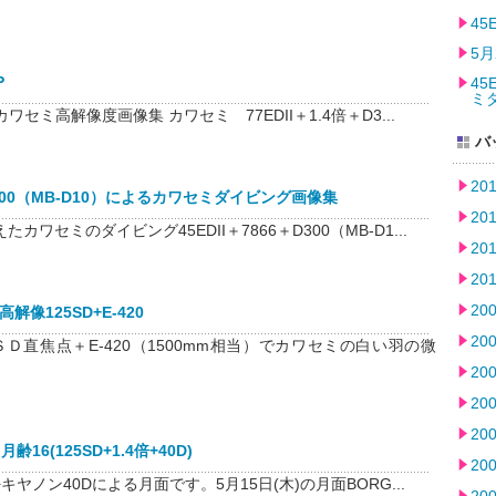
4
5月
P
45
ミ
るカワセミ高解像度画像集 カワセミ 77EDII＋1.4倍＋D3...
バ
20
+D300（MB-D10）によるカワセミダイビング画像集
20
カワセミのダイビング45EDII＋7866＋D300（MB-D1...
20
20
20
解像125SD+E-420
20
ＳＤ直焦点＋E-420（1500mm相当）でカワセミの白い羽の微
20
20
20
齢16(125SD+1.4倍+40D)
20
D+キヤノン40Dによる月面です。5月15日(木)の月面BORG...