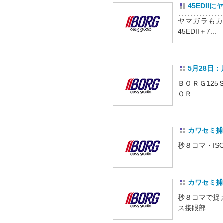
45EDII
ヤマガラも
45EDII＋7...
5月28日：月
ＢＯＲＧ125
ＯＲ...
カワセミ捕食
秒８コマ・ISO
カワセミ捕
秒８コマで捉
ス接眼部...