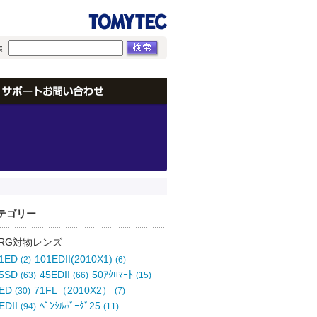
テゴリー
ORG対物レンズ
01ED
101EDII(2010X1)
(2)
(6)
25SD
45EDII
50ｱｸﾛﾏｰﾄ
(63)
(66)
(15)
0ED
71FL（2010X2）
(30)
(7)
EDII
ﾍﾟﾝｼﾙﾎﾞｰｸﾞ25
(94)
(11)