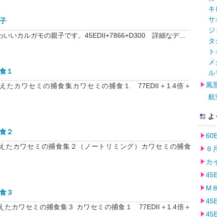
キ
サ
子
ジ
いカルガモの親子です。45EDII+7866+D300 詳細なデ...
タ
ト
メ
食１
ル
風
えたカワセミの捕食集カワセミの捕食１ 77EDII＋1.4倍＋
航
よ
食２
6
えたカワセミの捕食集２（ノートリミング）カワセミの捕食
６月
カイ
45
M８
食３
45
たカワセミの捕食集３ カワセミの捕食１ 77EDII＋1.4倍＋
45