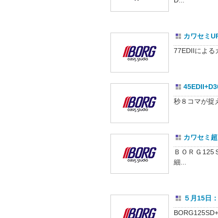
D...
カワセミU
77EDIIによ
45EDII
秒８コマが捉えた
カワセミ超高
ＢＯＲＧ125
細...
５月15日：月
BORG125S