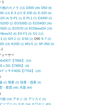
メラ
の他のカメラ
D300
D50
(13)
(48)
(9)
700
E-3
E-330
E-420
(13)
(27)
(5)
(4)
520
E-P1
E-PL1
E4300
(4)
(1)
(7)
(2)
OS20D
EOS30D
EOS40D
(1)
(2)
(30)
OS5D
EOS7D
EOSkissDX
(1)
(3)
(19)
SkissX2
EX-F1
G1
(6)
(3)
(12)
F1
GH-1
Ｄ50
D90
K-7
(2)
(1)
(1)
(2)
10D
K20D
MS-5
SP-350
(19)
(1)
(1)
(5)
-1
デューサー
.66xDGT【7866】
(24)
.85ｘDG【7885】
(8)
ﾚﾃﾞｭｰｻｰF4DG【7704】
(16)
体
陽
彗星
恒星・惑星
(1)
(3)
(4)
雲・星団
月面
(48)
(64)
鳥
の他
アオジ
アリスイ
(19)
(3)
(2)
イツブリ
カモ
カワセミ
(1)
(14)
(83)