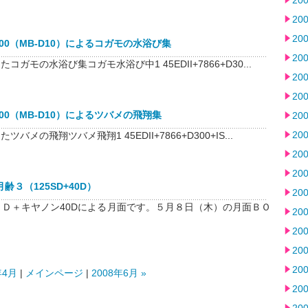
20
20
20
+D300（MB-D10）によるコガモの水浴び集
20
コガモの水浴び集コガモ水浴び中1 45EDII+7866+D30...
20
20
+D300（MB-D10）によるツバメの飛翔集
20
20
バメの飛翔ツバメ飛翔1 45EDII+7866+D300+IS...
20
20
齢３（125SD+40D）
20
5ＳＤ＋キヤノン40Dによる月面です。５月８日（木）の月面ＢＯ
20
20
20
20
年4月
|
メインページ
|
2008年6月 »
20