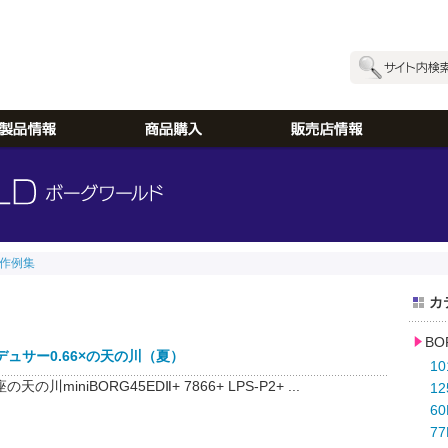
作例集
カ
B
+レデュサー0.66×の天の川（夏）
1
川miniBORG45EDⅡ+ 7866+ LPS-P2+ ...
1
6
77