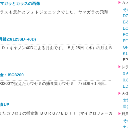
カ
にヤマガラとカラスの画像
そ
カラスも意外とフォトジェニックでした。ヤマガラの飛翔
D
E-
E
E
齢23(125SD+40D)
EO
G
ＳＤ＋キヤノン40Dによる月面です。 ５月28日（水）の月面Ｂ
K
EP
レ
0
：ISO3200
0
3200で捉えたカワセミの捕食集カワセミ 77EDII＋1.4倍...
ED
天
太
食UP
星
えたカワセミの捕食集 ＢＯＲＧ77ＥＤＩＩ（マイクロフォーカ
野
そ
カ