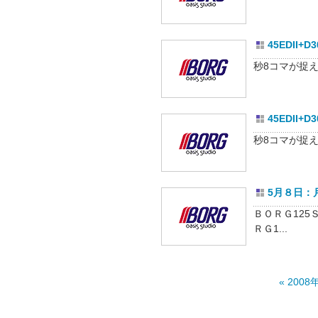
45EDII
秒8コマが捉えた
45EDII
秒8コマが捉えたツ
5月８日：月
ＢＯＲＧ12
ＲＧ1...
« 2008