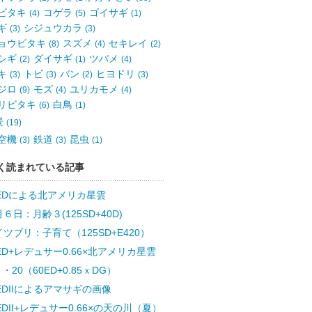
ビタキ
コゲラ
ゴイサギ
(4)
(5)
(1)
ギ
シジュウカラ
(3)
(3)
ョウビタキ
スズメ
セキレイ
(8)
(4)
(2)
シギ
ダイサギ
ツバメ
(2)
(1)
(4)
キ
トビ
バン
ヒヨドリ
(3)
(3)
(2)
(3)
ジロ
モズ
ユリカモメ
(9)
(4)
(4)
リビタキ
白鳥
(6)
(1)
景
(19)
空機
鉄道
昆虫
(3)
(3)
(1)
く読まれている記事
0EDによる北アメリカ星雲
６日：月齢３(125SD+40D)
ツブリ：子育て（125SD+E420）
ED+レデュサー0.66×北アメリカ星雲
・20（60ED+0.85ｘDG）
EDIIによるアマサギの画像
EDII+レデュサー0.66×の天の川（夏）