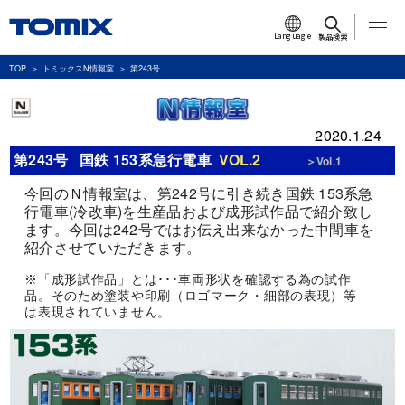
Language
製品検索
TOP
トミックスN情報室
第243号
2020.1.24
第243号
国鉄 153系急行電車
VOL.2
＞Vol.1
今回のＮ情報室は、第242号に引き続き国鉄 153系急
行電車(冷改車)を生産品および成形試作品で紹介致し
ます。今回は242号ではお伝え出来なかった中間車を
紹介させていただきます。
※「成形試作品」とは･･･車両形状を確認する為の試作
品。そのため塗装や印刷（ロゴマーク・細部の表現）等
は表現されていません。