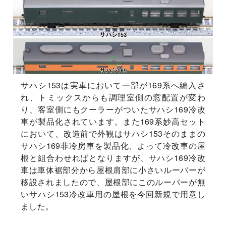
サハシ153は実車において一部が169系へ編入さ
れ、トミックスからも調理室側の窓配置が変わ
り、客室側にもクーラーがついたサハシ169冷改
車が製品化されています。また169系妙高セット
において、改造前で外観はサハシ153そのままの
サハシ169非冷房車を製品化、よって冷改車の屋
根と組合わせればとなりますが、サハシ169冷改
車は車体裾部分から屋根肩部に小さいルーバーが
移設されましたので、屋根部にこのルーバーが無
いサハシ153冷改車用の屋根を今回新規で用意し
ました。