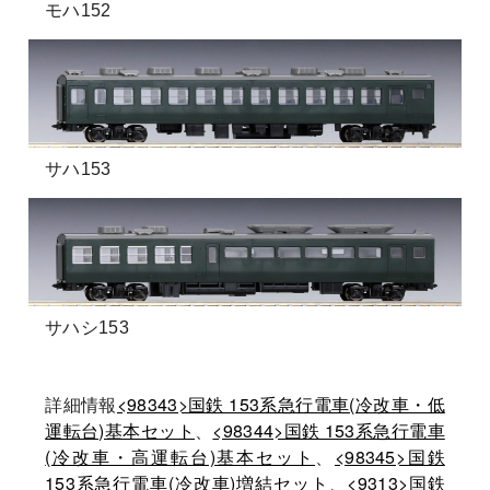
モハ152
サハ153
サハシ153
詳細情報
<98343>国鉄 153系急行電車(冷改車・低
運転台)基本セット
、
<98344>国鉄 153系急行電車
(冷改車・高運転台)基本セット
、
<98345>国鉄
153系急行電車(冷改車)増結セット
、
<9313>国鉄