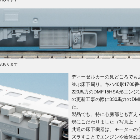
があります
ディーゼルカーの見どころでも
並ぶ床下周り。キハ40形1700
220馬力のDMF15HSA形エン
の更新工事の際に330馬力のDM
た。
製品でも、特に心臓部とも言え
現にこだわりました（写真上・
共通の床下機器は、モーターの
ズラすことでエンジンや液体変