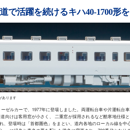
道で活躍を続けるキハ40-1700形
があります
ィーゼルカーで、1977年に登場しました。両運転台車や片運転台
道向けは客用窓が小さく、 二重窓が採用されるなど酷寒地仕様
分され、登場時は「首都圏色」をまとい、道内各地のローカル線を中心