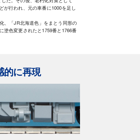
ました。その後、老朽化対策として
が行われ、元の車番に1000を足し
ル化、「JR北海道色」をまとう同形の
色変更されたと1759番と1766番
感的に再現