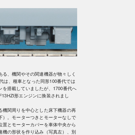
ある、機関やその関連機器が物々しく
番代は、種車となった同形100番代では
ジンを搭載していましたが、1700番代へ
F13HZI形エンジンに換装されまし
る機関周りを中心とした床下機器の再
下）。モーターつきとモーターなしで
位置とモーターカバーを車体中央から
速機の形状を作り込み（写真左）、別