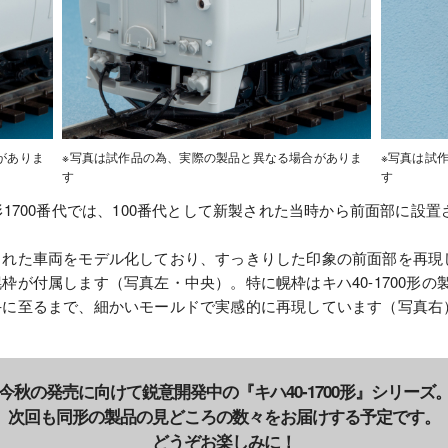
がありま
※写真は試作品の為、実際の製品と異なる場合がありま
※写真は試
す
す
形1700番代では、100番代として新製された当時から前面部に設
された車両をモデル化しており、すっきりした印象の前面部を再現
枠が付属します（写真左・中央）。特に幌枠はキハ40-1700形
手に至るまで、細かいモールドで実感的に再現しています（写真右
今秋の発売に向けて鋭意開発中の『キハ40-1700形』シリーズ
次回も同形の製品の見どころの数々をお届けする予定です。
どうぞお楽しみに！