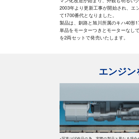
マン化改造が始まり、外観も明るいグ
2003年より更新工事が開始され、
て1700番代となりました。
製品は、釧路と旭川所属のキハ40形
単品をモーターつきとモーターなしで、
を2両セットで発売いたします。
エンジン
※写真は試作品の為、実際の製品と異なる場合