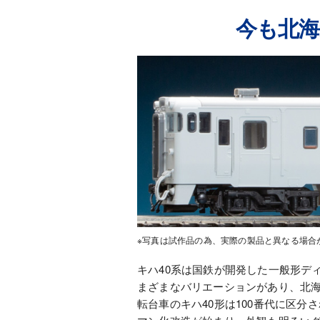
今も北海
※写真は試作品の為、実際の製品と異なる場合
キハ40系は国鉄が開発した一般形デ
まざまなバリエーションがあり、北海
転台車のキハ40形は100番代に区