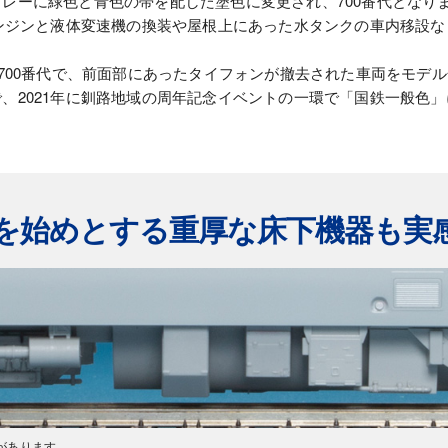
レーに緑色と青色の帯を配した塗色に変更され、700番代となり
エンジンと液体変速機の換装や屋根上にあった水タンクの車内移設など
1700番代で、前面部にあったタイフォンが撤去された車両をモデ
2021年に釧路地域の周年記念イベントの一環で「国鉄一般色」に塗
を始めとする重厚な床下機器も実
があります