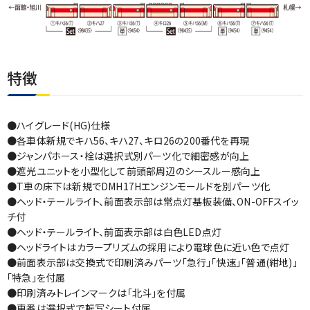
特徴
●ハイグレード(HG)仕様
●各車体新規でキハ56、キハ27、キロ26の200番代を再現
●ジャンパホース・栓は選択式別パーツ化で細密感が向上
●遮光ユニットを小型化して前頭部周辺のシースルー感向上
●T車の床下は新規でDMH17Hエンジンモールドを別パーツ化
●ヘッド・テールライト、前面表示部は常点灯基板装備、ON-OFFスイッ
チ付
●ヘッド・テールライト、前面表示部は白色LED点灯
●ヘッドライトはカラープリズムの採用により電球色に近い色で点灯
●前面表示部は交換式で印刷済みパーツ「急行」「快速」「普通(紺地)」
「特急」を付属
●印刷済みトレインマークは「北斗」を付属
●車番は選択式で転写シート付属