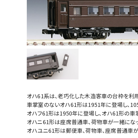
オハ61系は、老巧化した木造客車の台枠を利
車掌室のないオハ61形は1951年に登場し、1
オハフ61形は1950年に登場し、オハ61形
オハニ61形は座席普通車、荷物車が一緒になっ
オハユニ61形は郵便車、荷物車、座席普通車が