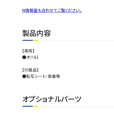
N情報室も合わせてご覧ください。
製品内容
【車両】
●オハ61
【付属品】
●転写シート：車番等
オプショナルパーツ