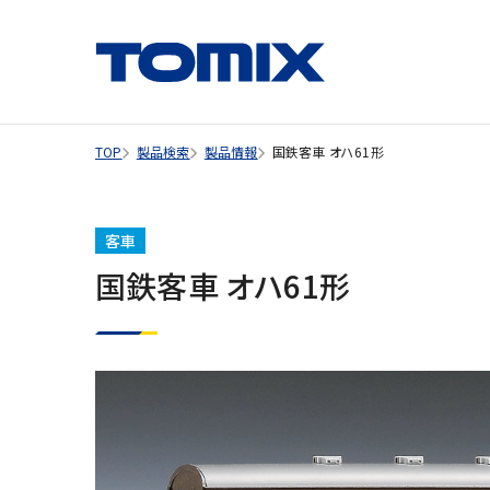
TOP
製品検索
製品情報
国鉄客車 オハ61形
客車
国鉄客車 オハ61形