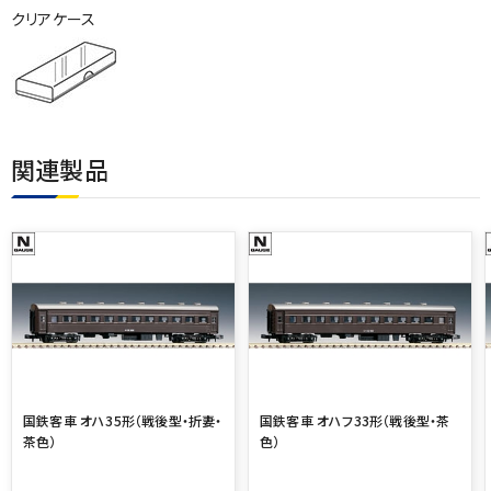
クリアケース
関連製品
国鉄客車 オハ35形（戦後型・折妻・
国鉄客車 オハフ33形（戦後型・茶
茶色）
色）