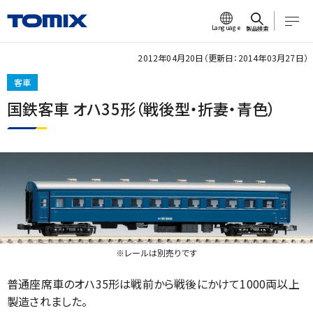
Language
製品検索
2012年04月20日（更新日：2014年03月27日）
客車
国鉄客車 オハ35形（戦後型・折妻・青色）
※レールは別売りです
普通座席車のオハ35形は戦前から戦後にかけて1000両以上
製造されました。