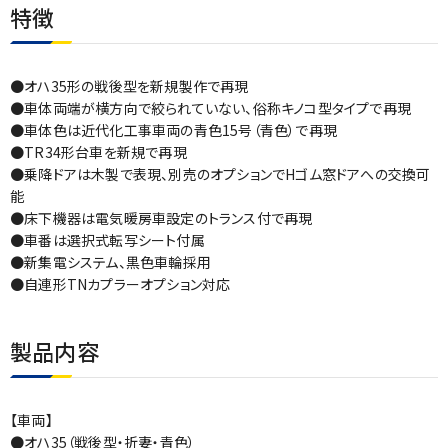
特徴
●オハ35形の戦後型を新規製作で再現
●車体両端が横方向で絞られていない、俗称キノコ型タイプで再現
●車体色は近代化工事車両の青色15号（青色）で再現
●TR34形台車を新規で再現
●乗降ドアは木製で表現、別売のオプションでHゴム窓ドアへの交換可
能
●床下機器は電気暖房車設定のトランス付で再現
●車番は選択式転写シート付属
●新集電システム、黒色車輪採用
●自連形TNカプラーオプション対応
製品内容
【車両】
●オハ35（戦後型・折妻・青色）