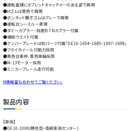
●運転室横にタブレットキャッチャーのある姿で再現
●Hゴムは黒色で再現
●ボンネット繋ぎゴムはグレーで再現
●運転台シースルー表現
●ダミーカプラー・自連形TNカプラー付属
●補助ウエイト付属
●ナンバープレートは別パーツ付属「DE10-1654・1685・1697・1698」
●フライホイール付動力採用
●黒色台車枠、黒色車輪採用
●M-13モーター採用
●ミニカーブレール走行可能
N情報室も合わせてご覧ください。
製品内容
【車両】
●DE10-1000(寒地型・高崎車両センター)