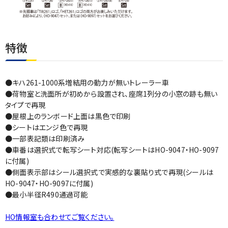
特徴
●キハ261-1000系増結用の動力が無いトレーラー車
●荷物室と洗面所が初めから設置され、座席1列分の小窓の跡も無い
タイプで再現
●屋根上のランボード上面は黒色で印刷
●シートはエンジ色で再現
●一部表記類は印刷済み
●車番は選択式で転写シート対応(転写シートはHO-9047・HO-9097
に付属)
●側面表示部はシール選択式で実感的な裏貼り式で再現(シールは
HO-9047・HO-9097に付属)
●最小半径R490通過可能
HO情報室も合わせてご覧ください。