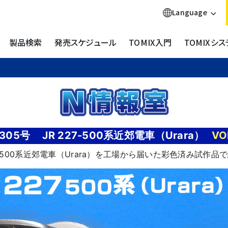
Language
製品検索
発売スケジュール
TOMIX入門
TOMIXシス
305号
JR 227-500系近郊電車（Urara）
VO
7-500系近郊電車（Urara）を工場から届いた彩色済み試作