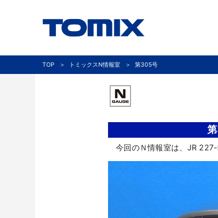
TOP
トミックスN情報室
第305号
第
今回のＮ情報室は、JR 22