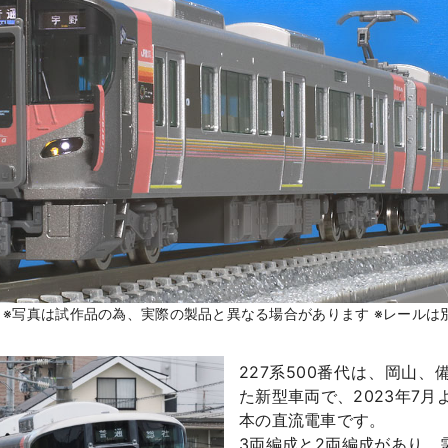
メージ ※写真は試作品の為、実際の製品と異なる場合があります ※レール
227系500番代は、岡山
た新型車両で、2023年7月
本の直流電車です。
3両編成と2両編成があり、