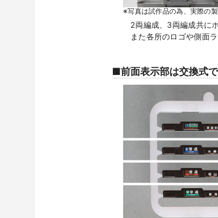
※写真は試作品の為、実際の
2両編成、3両編成共に
また各所のロゴや側面ラ
■前面表示部は交換式で