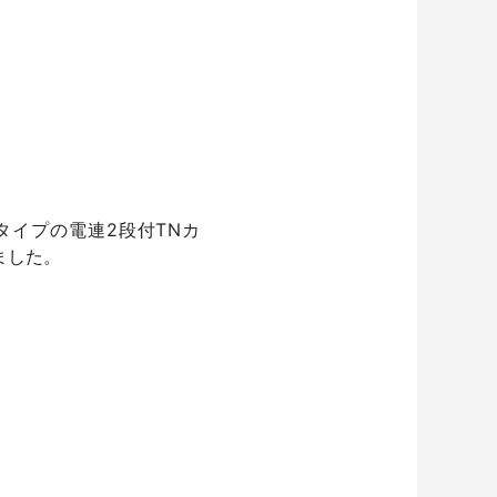
タイプの電連2段付TNカ
ました。