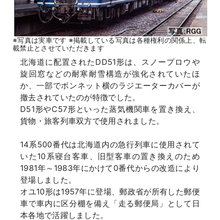
※写真は実車です ※掲載している写真は各種権利の関係上、転
載禁止とさせていただきます
北海道に配置されたDD51形は、スノープロウや
旋回窓などの耐寒耐雪構造が強化されていたほ
か、一部でボンネット横のラジエーターカバーが
撤去されていたのが特徴でした。
D51形やC57形といった蒸気機関車を置き換え、
貨物・旅客列車双方で使用されました。
14系500番代は北海道内の急行列車に使用されて
いた10系寝台客車、旧型客車の置き換えのため
1981年～1983年にかけて0番代からの改造により
登場しました。
オユ10形は1957年に登場、郵政省が所有した郵便
車で車内に区分棚を備え「走る郵便局」として日
本各地で活躍しました。