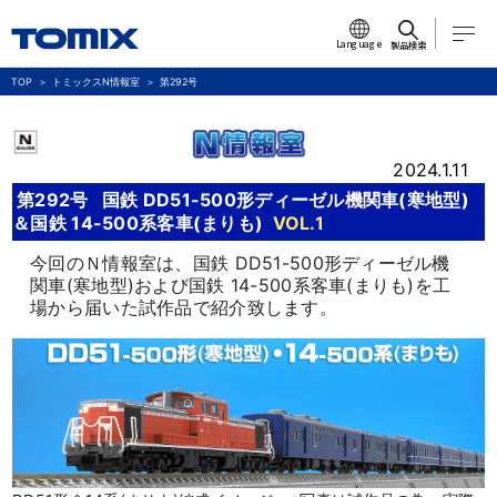
Language
製品検索
TOP
トミックスN情報室
第292号
2024.1.11
第292号
国鉄 DD51-500形ディーゼル機関車(寒地型)
＆国鉄 14-500系客車(まりも)
VOL.1
今回のＮ情報室は、国鉄 DD51-500形ディーゼル機
関車(寒地型)および国鉄 14-500系客車(まりも)を工
場から届いた試作品で紹介致します。