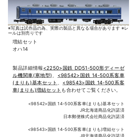
※写真は試作品の為、実際の製品と異なる場合があります ※レ
ールは別売りです
増結セット
オハ14
製品詳細情報
<2250>国鉄 DD51-500形ディーゼ
ル機関車(寒地型)
、
<98542>国鉄 14-500系客車
(まりも)基本セット
、
<98543>国鉄 14-500系客
車(まりも)増結セット
も合わせてご覧ください。
<98542>国鉄 14-500系客車(まりも)基本セット
JR北海道商品化許諾済
日本郵便株式会社商品化許諾済
<98543>国鉄 14-500系客車(まりも)増結セット
JR北海道商品化許諾済