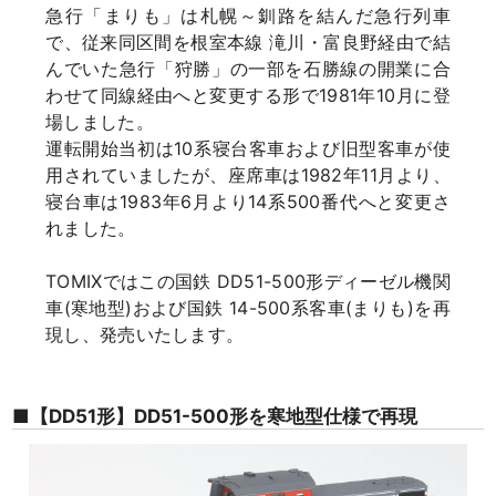
急行「まりも」は札幌～釧路を結んだ急行列車
で、従来同区間を根室本線 滝川・富良野経由で結
んでいた急行「狩勝」の一部を石勝線の開業に合
わせて同線経由へと変更する形で1981年10月に登
場しました。
運転開始当初は10系寝台客車および旧型客車が使
用されていましたが、座席車は1982年11月より、
寝台車は1983年6月より14系500番代へと変更さ
れました。
TOMIXではこの国鉄 DD51-500形ディーゼル機関
車(寒地型)および国鉄 14-500系客車(まりも)を再
現し、発売いたします。
■【DD51形】DD51-500形を寒地型仕様で再現