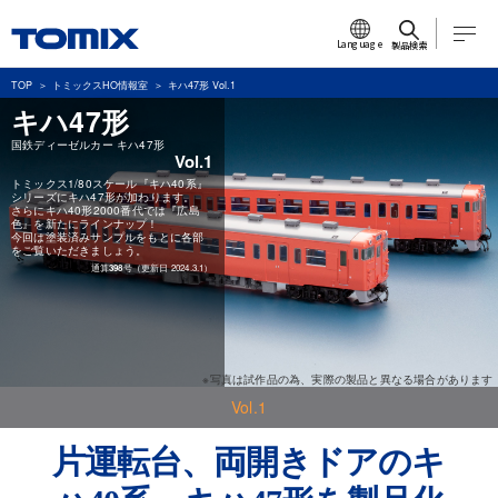
Language
製品検索
TOP
トミックスHO情報室
キハ47形 Vol.1
キハ47形
国鉄ディーゼルカー キハ47形
Vol.1
トミックス1/80スケール『キハ40系』
シリーズにキハ47形が加わります。
さらにキハ40形2000番代では『広島
色』を新たにラインナップ！
今回は塗装済みサンプルをもとに各部
をご覧いただきましょう。
通算
398
号（更新日 2024.3.1）
※写真は試作品の為、実際の製品と異なる場合があります
Vol.1
片運転台、両開きドアのキ