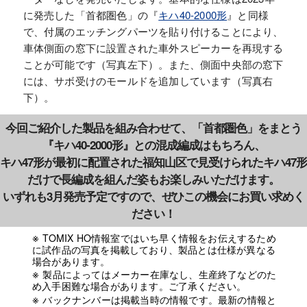
に発売した「首都圏色」の『
キハ40-2000形
』と同様
で、付属のエッチングパーツを貼り付けることにより、
車体側面の窓下に設置された車外スピーカーを再現する
ことが可能です（写真左下）。また、側面中央部の窓下
には、サボ受けのモールドを追加しています（写真右
下）。
今回ご紹介した製品を組み合わせて、「首都圏色」をまとう
『キハ40-2000形』との混成編成はもちろん、
キハ47形が最初に配置された福知山区で見受けられたキハ47形
だけで長編成を組んだ姿もお楽しみいただけます。
いずれも3月発売予定ですので、ぜひこの機会にお買い求めく
ださい！
TOMIX HO情報室ではいち早く情報をお伝えするため
に試作品の写真を掲載しており、製品とは仕様が異なる
場合があります。
製品によってはメーカー在庫なし、生産終了などのた
め入手困難な場合があります。ご了承ください。
バックナンバーは掲載当時の情報です。最新の情報と