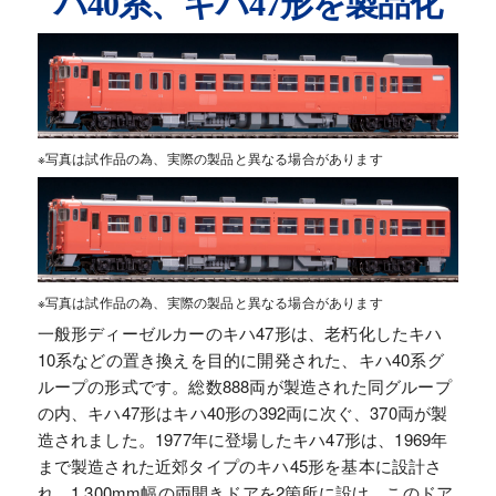
ハ40系、キハ47形を製品化
※写真は試作品の為、実際の製品と異なる場合があります
※写真は試作品の為、実際の製品と異なる場合があります
一般形ディーゼルカーのキハ47形は、老朽化したキハ
10系などの置き換えを目的に開発された、キハ40系グ
ループの形式です。総数888両が製造された同グループ
の内、キハ47形はキハ40形の392両に次ぐ、370両が製
造されました。1977年に登場したキハ47形は、1969年
まで製造された近郊タイプのキハ45形を基本に設計さ
れ、1,300mm幅の両開きドアを2箇所に設け、このドア