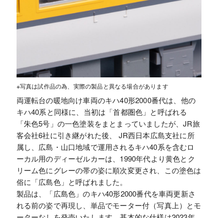
※写真は試作品の為、実際の製品と異なる場合があります
両運転台の暖地向け車両のキハ40形2000番代は、他の
キハ40系と同様に、当初は「首都圏色」と呼ばれる
「朱色5号」の一色塗装をまとまっていましたが、JR旅
客会社6社に引き継がれた後、 JR西日本広島支社に所
属し、広島・山口地域で運用されるキハ40系を含むロ
ーカル用のディーゼルカーは、1990年代より黄色とク
リーム色にグレーの帯の姿に順次変更され、この塗色は
俗に「広島色」と呼ばれました。
製品は、「広島色」のキハ40形2000番代を車両更新さ
れる前の姿で再現し、単品でモーター付（写真上）とモ
ーターなしを発売いたします。基本的な仕様は2023年