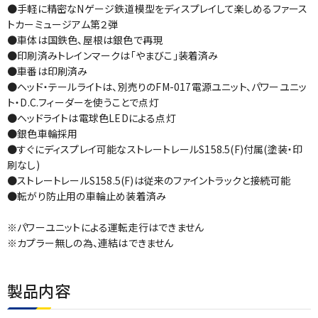
●手軽に精密なNゲージ鉄道模型をディスプレイして楽しめるファース
トカーミュージアム第２弾
●車体は国鉄色、屋根は銀色で再現
●印刷済みトレインマークは「やまびこ」装着済み
●車番は印刷済み
●ヘッド・テールライトは、別売りのFM-017電源ユニット、パワーユニッ
ト・D.C.フィーダーを使うことで点灯
●ヘッドライトは電球色LEDによる点灯
●銀色車輪採用
●すぐにディスプレイ可能なストレートレールS158.5(F)付属(塗装・印
刷なし)
●ストレートレールS158.5(F)は従来のファイントラックと接続可能
●転がり防止用の車輪止め装着済み
※パワーユニットによる運転走行はできません
※カプラー無しの為、連結はできません
製品内容