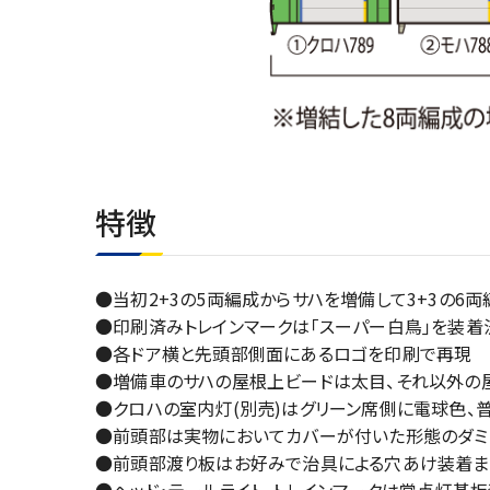
特徴
●当初2+3の5両編成からサハを増備して3+3の6
●印刷済みトレインマークは｢スーパー白鳥｣を装着
●各ドア横と先頭部側面にあるロゴを印刷で再現
●増備車のサハの屋根上ビードは太目、それ以外の
●クロハの室内灯(別売)はグリーン席側に電球色
●前頭部は実物においてカバーが付いた形態のダミ
●前頭部渡り板はお好みで治具による穴あけ装着ま
●ヘッド･テールライト、トレインマークは常点灯基板装