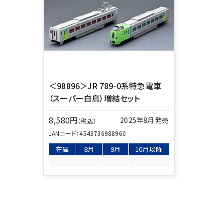
＜98896＞JR 789-0系特急電車
（スーパー白鳥）増結セット
8,580
円
2025年8月発売
（税込）
JANコード：
4543736988960
在庫
8月
9月
10月以降