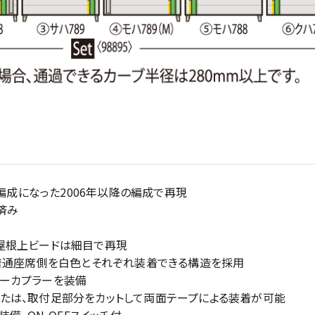
両編成になった2006年以降の編成で再現
済み
屋根上ビードは細目で再現
、普通座席側を白色とそれぞれ装着できる構造を採用
ーカプラーを装備
たは、取付足部分をカットして両面テープによる装着が可能
備、ON-OFFスイッチ付