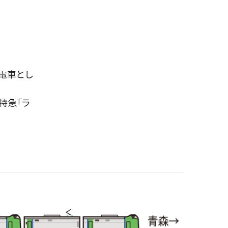
電車とし
特急｢ラ