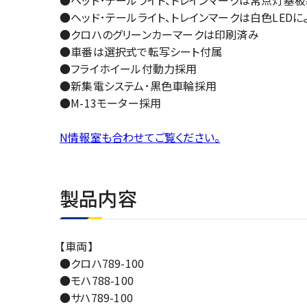
●ヘッド･テールライト、トレインマークは白色LEDに
●クロハのグリーンカーマークは印刷済み
●車番は選択式で転写シート付属
●フライホイール付動力採用
●新集電システム･黒色車輪採用
●M-13モーター採用
N情報室も合わせてご覧ください。
製品内容
【車両】
●クロハ789-100
●モハ788-100
●サハ789-100