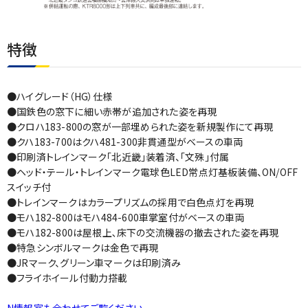
特徴
●ハイグレード（HG）仕様
●国鉄色の窓下に細い赤帯が追加された姿を再現
●クロハ183-800の窓が一部埋められた姿を新規製作にて再現
●クハ183-700はクハ481-300非貫通型がベースの車両
●印刷済トレインマーク「北近畿」装着済、「文殊」付属
●ヘッド・テール・トレインマーク電球色LED常点灯基板装備、ON/OFF
スイッチ付
●トレインマークはカラープリズムの採用で白色点灯を再現
●モハ182-800はモハ484-600車掌室付がベースの車両
●モハ182-800は屋根上､床下の交流機器の撤去された姿を再現
●特急シンボルマークは金色で再現
●JRマーク、グリーン車マークは印刷済み
●フライホイール付動力搭載