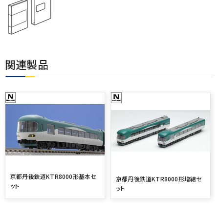
関連製品
京都丹後鉄道KTR8000形基本セ
京都丹後鉄道KTR8000形増結セ
ット
ット