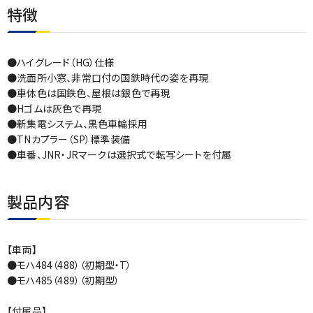
特徴
●ハイグレード（HG）仕様
●洗面所小窓、非常口付の国鉄時代の姿を再現
●車体色は国鉄色、屋根は銀色で再現
●Hゴムは灰色で再現
●新集電システム、黒色車輪採用
●TNカプラー（SP）標準装備
●車番、JNR・JRマークは選択式で転写シートを付属
製品内容
【車両】
●モハ484（488）（初期型・T）
●モハ485（489）（初期型）
【付属品】