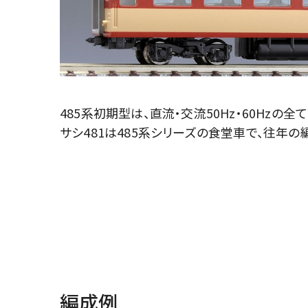
485系初期型は、直流・交流50Hz・60Hzの
サシ481は485系シリーズの食堂車で、往年
編成例