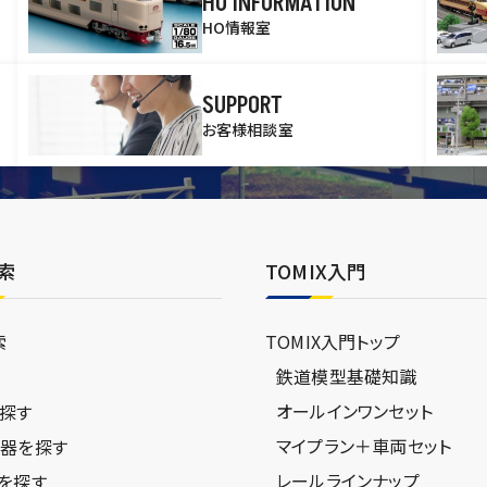
HO INFORMATION
HO情報室
SUPPORT
お客様相談室
索
TOMIX入門
索
TOMIX入門トップ
鉄道模型基礎知識
ジ
オールインワンセット
探す
マイプラン＋車両セット
器を探す
レールラインナップ
を探す