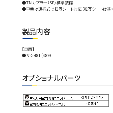
●TNカプラー（SP）標準装備
●車番は選択式で転写シート対応（転写シートは基本
製品内容
【車両】
●サシ481（489）
オプショナルパーツ