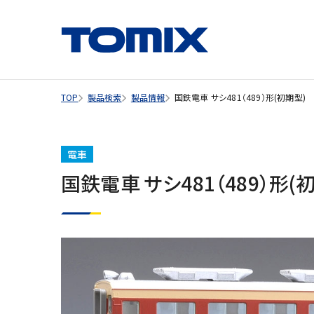
TOP
製品検索
製品情報
国鉄電車 サシ481（489）形(初期型)
電車
国鉄電車 サシ481（489）形(