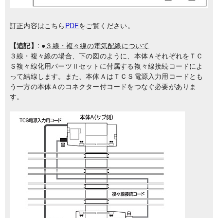
訂正内容はこちら
PDF
をご覧ください。
【追記】
: ●
３線・複々線の電気配線について
３線・複々線の場合、下の図のように、本体ＡそれぞれをＴＣ
Ｓ複々線化用パーツⅡセットに付属する複々線接続コードによ
って結線します。また、本体ＡはＴＣＳ電源入力用コードとも
う一方の本体Ａのコネクター付コードをつなぐ必要がありま
す。