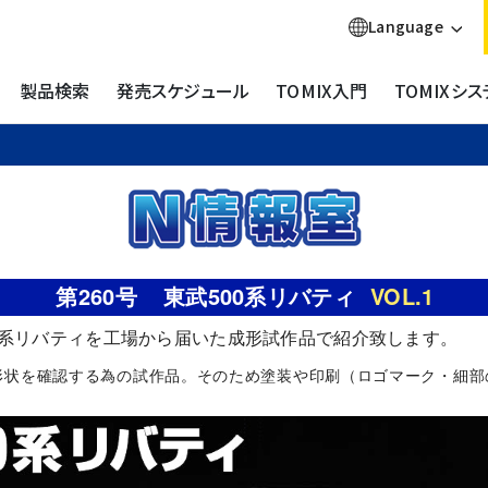
Language
製品検索
発売スケジュール
TOMIX入門
TOMIXシス
第260号
東武500系リバティ
VOL.1
0系リバティを工場から届いた成形試作品で紹介致します。
両形状を確認する為の試作品。そのため塗装や印刷（ロゴマーク・細