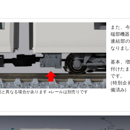
また、
端部機器
連結部
なりまし
基本、
付けたま
です。
(特別企
備済み)
品と異なる場合があります ※レールは別売りです