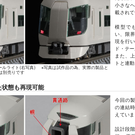
小さな
載されて
模型で
い、限
現を行
ド・テー
また、
トと連動
ールライト(右写真) ※写真は試作品の為、実際の製品と
は別売りです
た状態も再現可能
今回の
の連結
えていま
設計段