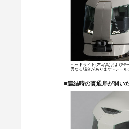
ヘッドライト(左写真)およびテ
異なる場合があります ※レール
■連結時の貫通扉が開い