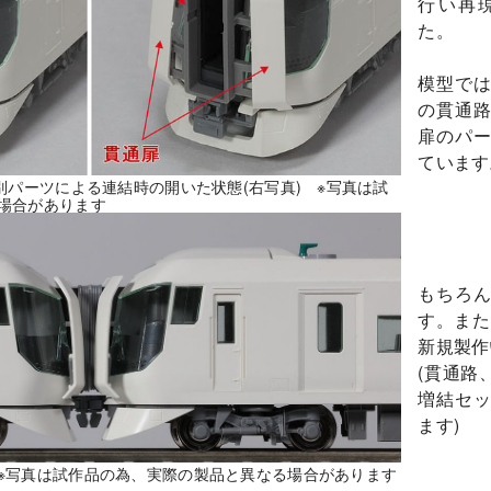
行い再
た。
模型で
の貫通
扉のパ
ています
別パーツによる連結時の開いた状態(右写真) ※写真は試
場合があります
もちろ
す。また
新規製作
(貫通路
増結セ
ます)
※写真は試作品の為、実際の製品と異なる場合があります