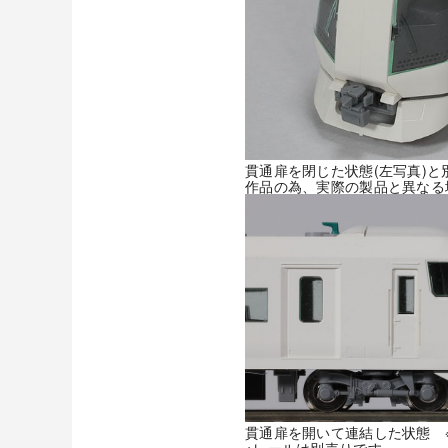
貫通扉を閉じた状態(左写真)と
作品の為、実際の製品と異なる
貫通扉を開いて連結した状態 
※レールは別売りです