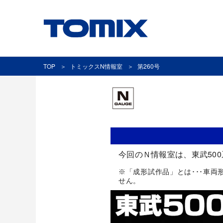
TOP
トミックスN情報室
第260号
今回のＮ情報室は、東武50
※「成形試作品」とは･･･車
せん。