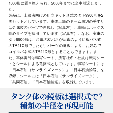
1000形に置き換えられ、2008年までに全車引退しまし
た。
製品は、上級者向けの組立キット形式のタキ9900形を2
両セットとしています。車体上部のドーム周辺の手すり
は金属製のパーツで再現し（写真左）、車輪はボックス
輪心タイプを採用しています（写真右）。なお、実車の
タキ9900形は、台車の枕バネが写真のように板バネ式
のTR41C形でしたが、パーツの選択により、お好みで
コイルバネ式のTR41D形とすることもできます。ま
た、車体番号は転写シート、所有社名・社紋は転写シー
トとシールによる選択式としています。転写シートには
「日本石油（サンライズマーク）」「日本石油輸送」を
収録、シールには「日本石油（サンライズマーク）」
「共同石油」「日本石油輸送」を収録しています。
タンク体の鏡板は選択式で2
種類の半径を再現可能