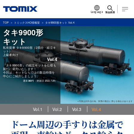
Language
製品検索
TOP
トミックスHO情報室
タキ9900形キット Vol.4
タキ9900形
キット
私有貨車 タキ9900形（2両分・組立キ
ット）
上級者向け
Vol.4
『タキ9900形』の組立キットを仕様も
新たに発売いたします！
今回は、キットならではの製品特徴を
中心にご紹介しましょう。
通算
383
号（更新日 2022.7.28）
※写真は試作品の為、実際の製品と異なる場合があります
Vol.1
Vol.2
Vol.3
Vol.4
ドーム周辺の手すりは金属で