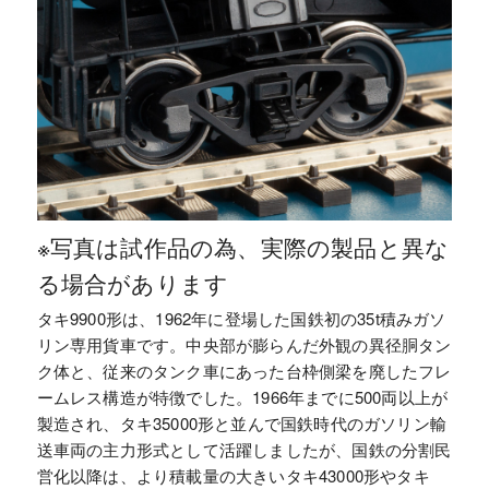
※写真は試作品の為、実際の製品と異な
る場合があります
タキ9900形は、1962年に登場した国鉄初の35t積みガソ
リン専用貨車です。中央部が膨らんだ外観の異径胴タン
ク体と、従来のタンク車にあった台枠側梁を廃したフレ
ームレス構造が特徴でした。1966年までに500両以上が
製造され、タキ35000形と並んで国鉄時代のガソリン輸
送車両の主力形式として活躍しましたが、国鉄の分割民
営化以降は、より積載量の大きいタキ43000形やタキ