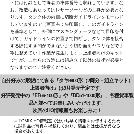
トには付録として両者の車体番号も収録しています。な
お、改造にあたってはレザーソーなどの工具が必要とな
ります。タンク体の内側に切断ガイドラインをモールド
していますので（写真右：矢印部）、このガイドライン
を基準として、外側にマスキングテープなどで目印を付
けて、ガイドラインの位置まで切断し、タンク体を接合
する際にすき間ができないよう切断面をヤスリなどで丁
寧に整えていく作業が発生します。上級者向けのキット
ですが、これらの改造には組み立て以外の技術が必要と
なりますのでご注意ください。
自分好みの形態にできる『タキ9900形（2両分・組立キット）
上級者向け』は8月発売予定です。
好評発売中の『EF66-100形』や『DD51-1000形』、各種貨車製
品と並べてお楽しみいただけます。
次回のHO情報室もお楽しみに！
TOMIX HO情報室ではいち早く情報をお伝えするため
に試作品の写真を掲載しており、製品とは仕様が異なる
場合があります。