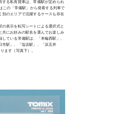
有する私有貨車は、常備駅が定められ
にはこの「常備駅」から発着する列車で
く別のエリアで活躍するケースも存在
駅の表示を転写シートによる選択式と
と共にお好みの駅名を選んでお楽しみ
録している常備駅は、「本輪西駅」、
日市駅」、「塩浜駅」、「浜五井
なります（写真下）。