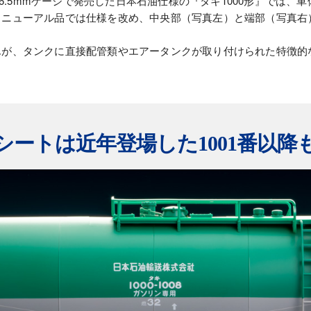
 16.5mmゲージで発売した日本石油仕様の『タキ1000形』では
リニューアル品では仕様を改め、中央部（写真左）と端部（写真右
んが、タンクに直接配管類やエアータンクが取り付けられた特徴的
シートは近年登場した1001番以降