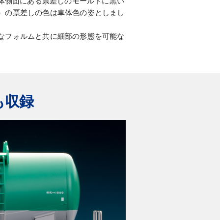
、車体側面にある票差しのモールドに黒い
）の票差しの色は車体色の姿としまし
なフォルムと共に細部の形態を可能な
も収録