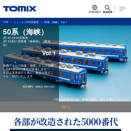
Language
製品検索
TOP
トミックスHO情報室
50系（海峡） Vol.1
50系（海峡）
JR 50-5000系客車
JR 50系51形客車（海峡色）［限定
品］
Vol.1
青函アクセス快速「海峡」として活躍
した50系5000番代が登場します！
今回は実車紹介と共に、製品の見どこ
ろをご紹介いたします。
通算
359
号（更新日 2020.5.22）
※写真は試作品の為、実際の製品と異なる場合があります
Vol.1
各部が改造された5000番代