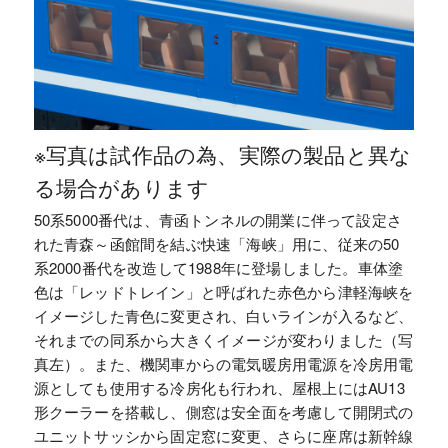
※写真は試作品の為、実際の製品と異な
る場合があります
50系5000番代は、青函トンネルの開業に伴って設定さ
れた青森～函館間を結ぶ快速「海峡」用に、従来の50
系2000番代を改造して1988年に登場しました。車体塗
色は「レッドトレイン」と呼ばれた赤色から津軽海峡を
イメージした青色に変更され、白いラインが入るなど、
それまでの同系から大きくイメージが変わりました（写
真左）。また、機関車からの電気暖房用電源を冷房用電
源としても使用する冷房化も行われ、屋根上にはAU13
形クーラーを搭載し、側窓は安全面を考慮して開閉式の
ユニットサッシから固定窓に変更、さらに座席は新幹線