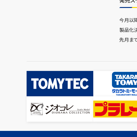
発売ス
今月以
製品化
先月ま