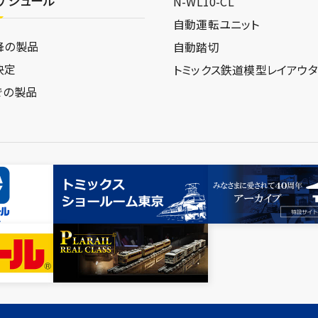
ケジュール
N-WL10-CL
自動運転ユニット
降の製品
自動踏切
決定
トミックス鉄道模型
レイアウ
での製品