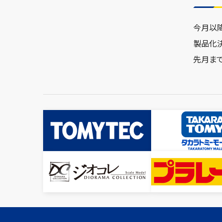
今月以
製品化
先月ま