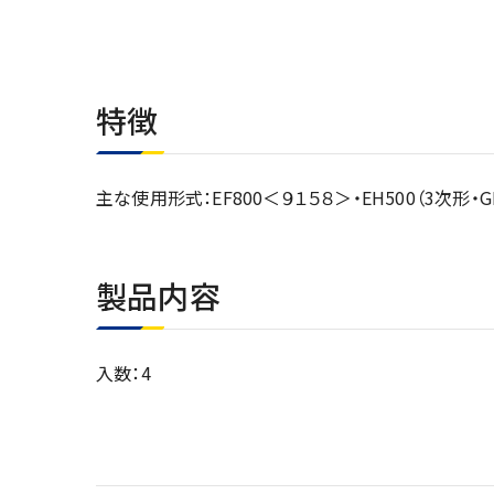
特徴
主な使用形式：EF800＜９１５８＞・EH500（3次形・
製品内容
入数：4