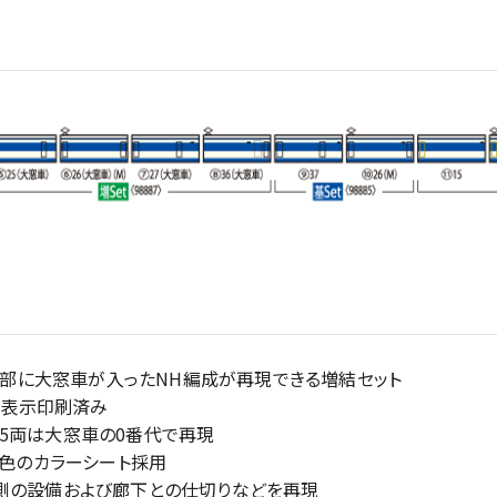
の一部に大窓車が入ったNH編成が再現できる増結セット
各号車表示印刷済み
27形の5両は大窓車の0番代で再現
黄色のカラーシート採用
房側の設備および廊下との仕切りなどを再現