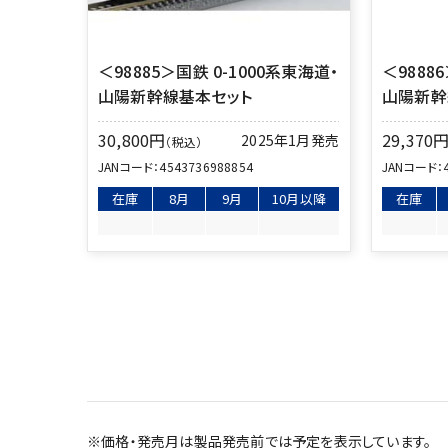
＜98885＞国鉄 0-1000系東海道・
＜9888
山陽新幹線基本セット
山陽新幹
30,800
円
29,370
2025年1月発売
（税込）
JANコード：
4543736988854
JANコード：
在庫
8月
9月
10月以降
在庫
※価格・発売月は製品発売前では予定を表示しています。