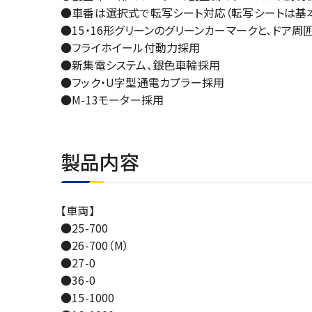
●車番は選択式で転写シート対応（転写シートは基本
●15・16形グリーンのグリーンカーマークと、ドア
●フライホイール付動力採用
●新集電システム、銀色車輪採用
●フック・U字型通電カプラー採用
●M-13モーター採用
製品内容
【車両】
●25-700
●26-700（M）
●27-0
●36-0
●15-1000