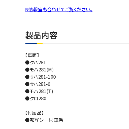
N情報室も合わせてご覧ください。
製品内容
【車両】
●クハ281
●モハ281(M)
●サハ281-100
●サハ281-0
●モハ281(T)
●クロ280
【付属品】
●転写シート：車番