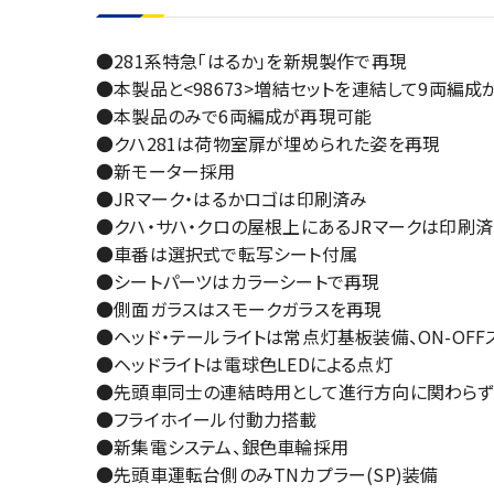
●281系特急「はるか」を新規製作で再現
●本製品と<98673>増結セットを連結して9両編
●本製品のみで6両編成が再現可能
●クハ281は荷物室扉が埋められた姿を再現
●新モーター採用
●JRマーク・はるかロゴは印刷済み
●クハ・サハ・クロの屋根上にあるJRマークは印刷
●車番は選択式で転写シート付属
●シートパーツはカラーシートで再現
●側面ガラスはスモークガラスを再現
●ヘッド・テールライトは常点灯基板装備、ON-OFF
●ヘッドライトは電球色LEDによる点灯
●先頭車同士の連結時用として進行方向に関わらず
●フライホイール付動力搭載
●新集電システム、銀色車輪採用
●先頭車運転台側のみTNカプラー(SP)装備