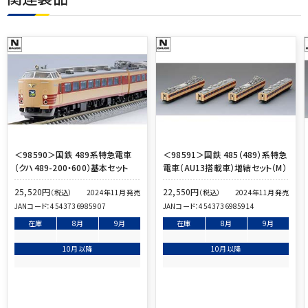
＜98590＞国鉄 489系特急電車
＜98591＞国鉄 485（489）系特急
（クハ489-200・600）基本セット
電車（AU13搭載車）増結セット（M）
25,520
円
22,550
円
（税込）
（税込）
2024年11月発売
2024年11月発売
JANコード：
4543736985907
JANコード：
4543736985914
在庫
8月
9月
在庫
8月
9月
10月以降
10月以降