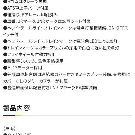
●Hゴムはグレーで再現
●ATS車上子パーツ付属
●靴摺り、ドアレール印刷済み
●車番、JRマーク、JNRマークは転写シート付属
●ヘッド・テールライト、トレインマークは常点灯基板装備、ON-OFFス
イッチ付
●ヘッド・テールライト、トレインマークは電球色LEDによる点灯
●トレインマークはカラープリズムの採用で白色に近い色で点灯
●フライホイール付動力採用
●新集電システム、黒色車輪採用
●M-13モーター採用
●先頭車運転台側は連結器カバー付きダミーカプラー装備、交換用に
カバーなしのダミーカプラーが付属
●各連結面側は配管付きTNカプラー(SP)標準装備
製品内容
【車両】
●クハ481-200