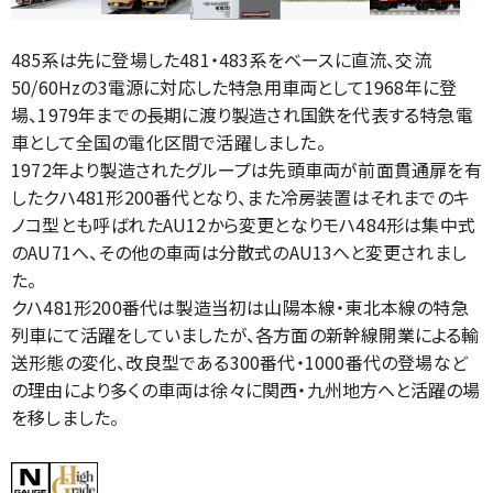
485系は先に登場した481・483系をベースに直流、交流
50/60Hzの3電源に対応した特急用車両として1968年に登
場、1979年までの長期に渡り製造され国鉄を代表する特急電
車として全国の電化区間で活躍しました。
1972年より製造されたグループは先頭車両が前面貫通扉を有
したクハ481形200番代となり、また冷房装置はそれまでのキ
ノコ型とも呼ばれたAU12から変更となりモハ484形は集中式
のAU71へ、その他の車両は分散式のAU13へと変更されまし
た。
クハ481形200番代は製造当初は山陽本線・東北本線の特急
列車にて活躍をしていましたが、各方面の新幹線開業による輸
送形態の変化、改良型である300番代・1000番代の登場など
の理由により多くの車両は徐々に関西・九州地方へと活躍の場
を移しました。