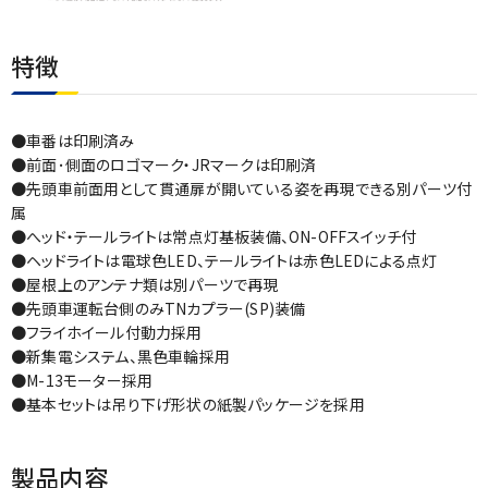
特徴
●車番は印刷済み
●前面･側面のロゴマーク・JRマークは印刷済
●先頭車前面用として貫通扉が開いている姿を再現できる別パーツ付
属
●へッド・テールライトは常点灯基板装備、ON-OFFスイッチ付
●ヘッドライトは電球色LED、テールライトは赤色LEDによる点灯
●屋根上のアンテナ類は別パーツで再現
●先頭車運転台側のみTNカプラー(SP)装備
●フライホイール付動力採用
●新集電システム、黒色車輪採用
●M-13モーター採用
●基本セットは吊り下げ形状の紙製パッケージを採用
製品内容