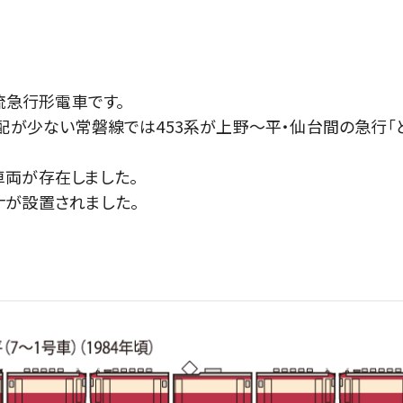
流急行形電車です。
配が少ない常磐線では453系が上野～平・仙台間の急行「
両が存在しました。
が設置されました。