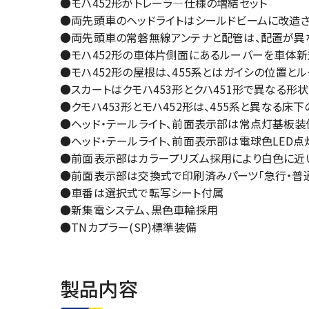
●モハ452形がトレーラ―仕様の増結セット
●両先頭車のヘッドライトはシールドビームに改造
●両先頭車の常磐無線アンテナと配管は、配置が異
●モハ452形の車体片側面にあるルーバーを車体
●モハ452形の屋根は、455系とはガイシの位置
●スカートはクモハ453形とクハ451形で異なる形
●クモハ453形とモハ452形は、455系と異なる床
●ヘッド・テールライト、前面表示部は常点灯基板装備
●ヘッド・テールライト、前面表示部は電球色LED点
●前面表示部はカラープリズム採用により白色に近
●前面表示部は交換式で印刷済みパーツ「急行・普通
●車番は選択式で転写シート付属
●新集電システム、黒色車輪採用
●TNカプラー(SP)標準装備
製品内容