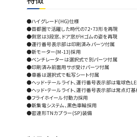
●ハイグレード(HG)仕様
●首都圏で活躍した時代の72・73形を再現
●側窓は3段窓、ドア窓がHゴムの姿を再現
●運行番号表示部は印刷済みパーツ付属
●新モーター(M-13)採用
●ベンチレーターは選択式で別パーツ付属
●印刷済み前面用サボ受けパーツ付属
●車番は選択式で転写シート付属
●ヘッド・テールライト、運行番号表示部は電球色LE
●ヘッド・テールライト、運行番号表示部は常点灯基板
●フライホイール付動力採用
●新集電システム、黒色車輪採用
●密連形TNカプラー(SP)装備