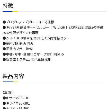
特徴
●プログレッシブグレード(PG)仕様
●キハ87系寝台ディーゼルカー「TWILIGHT EXPRESS 瑞風」の特徴
ある外観デザインを再現
●2・3・7・8・9号車をセットした5両増結セット
●室内灯組込み済み
●通電カプラー装備
●車番・号車・瑞風ロゴマークは印刷済み
●新集電システム、黒色車輪採用
製品内容
【車両】
●キサイネ86-101
●キサイネ86-301
●キサイネ86-501