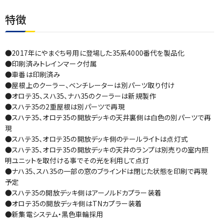
特徴
●2017年にやまぐち号用に登場した35系4000番代を製品化
●印刷済みトレインマーク付属
●車番は印刷済み
●屋根上のクーラー、ベンチレーターは別パーツ取り付け
●オロテ35、スハ35、ナハ35のクーラーは新規製作
●スハテ35の2重屋根は別パーツで再現
●スハテ35、オロテ35の開放デッキの天井裏側は白色の別パーツで再
現
●スハテ35、オロテ35の開放デッキ側のテールライトは点灯式
●スハテ35、オロテ35の開放デッキの天井のランプは別売りの室内照
明ユニットを取付ける事でその光を利用して点灯
●ナハ35、スハ35の一部の窓のブラインドは閉じた状態を印刷で再現
予定
●スハテ35の開放デッキ側はアーノルドカプラー装着
●オロテ35の開放デッキ側はTNカプラー装着
●新集電システム・黒色車輪採用