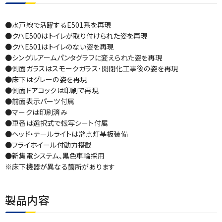
●水戸線で活躍するE501系を再現
●クハE500はトイレが取り付けられた姿を再現
●クハE501はトイレのない姿を再現
●シングルアームパンタグラフに変えられた姿を再現
●側面ガラスはスモークガラス･開閉化工事後の姿を再現
●床下はグレーの姿を再現
●側面ドアコックは印刷で再現
●前面表示パーツ付属
●マークは印刷済み
●車番は選択式で転写シート付属
●ヘッド・テールライトは常点灯基板装備
●フライホイール付動力搭載
●新集電システム、黒色車輪採用
※床下機器が異なる箇所があります
製品内容