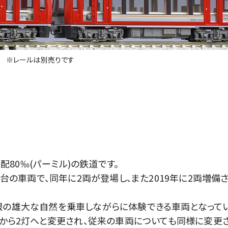
※レールは別売りです
80‰(パーミル)の鉄道です。
転台の車両で、同年に2両が登場し、また2019年に2両増備
根の雄大な自然を乗車しながらに体験できる車両となってい
灯から2灯へと変更され、従来の車両についても同様に変更