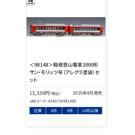
＜98148＞箱根登山電車2000形
サン・モリッツ号（アレグラ塗装）セ
ット
13,530
円
2025年4月発売
（税込）
JANコード：
4543736981480
在庫
8月
9月
10月以降