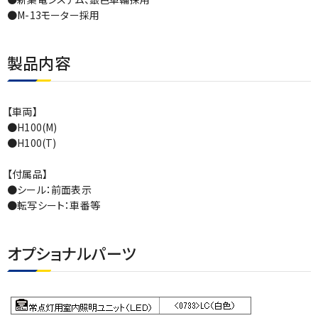
●M-13モーター採用
製品内容
【車両】
●H100(M)
●H100(T)
【付属品】
●シール：前面表示
●転写シート：車番等
オプショナルパーツ