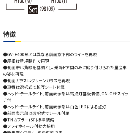
特徴
●GV-E400形とは異なる前面窓下部のライトを再現
●屋根は新規製作で再現
●側面帯は黄緑を基調とし、乗降ドア間のみに貼り付けられた量産車
の姿を再現
●側面ガラスはグリーンガラスを再現
●車番は選択式で転写シート付属
●ヘッド・テールライト、前面表示部は常点灯基板装備、ON-OFFスイッ
チ付
●ヘッド・テールライト、前面表示部は白色LEDによる点灯
●前面表示部は選択式でシール付属
●TNカプラー(SP)標準装備
●フライホイール付動力採用
●新集電システム、銀色車輪採用