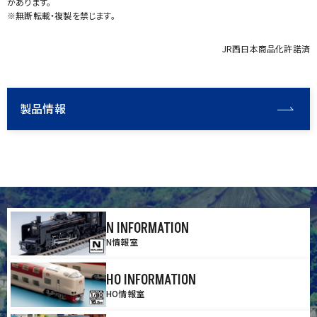
があります。
※無断転載・複製を禁じます。
JR西日本商品化許諾済
製品情報
N INFORMATION
N情報室
HO INFORMATION
HO情報室