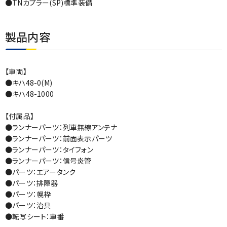
●TNカプラー(SP)標準装備
製品内容
【車両】
●キハ48-0(M)
●キハ48-1000
【付属品】
●ランナーパーツ：列車無線アンテナ
●ランナーパーツ：前面表示パーツ
●ランナーパーツ：タイフォン
●ランナーパーツ：信号炎管
●パーツ：エアータンク
●パーツ：排障器
●パーツ：幌枠
●パーツ：治具
●転写シート：車番