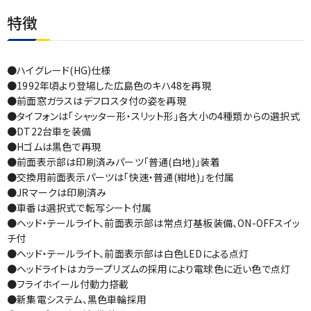
特徴
●ハイグレード(HG)仕様
●1992年頃より登場した広島色のキハ48を再現
●前面窓ガラスはデフロスタ付の姿を再現
●タイフォンは「シャッター形・スリット形」各大小の4種類からの選択式
●DT22台車を装備
●Hゴムは黒色で再現
●前面表示部は印刷済みパーツ「普通(白地)」装着
●交換用前面表示パーツは「快速・普通(紺地)」を付属
●JRマークは印刷済み
●車番は選択式で転写シート付属
●ヘッド・テールライト、前面表示部は常点灯基板装備、ON-OFFスイッ
チ付
●ヘッド・テールライト、前面表示部は白色LEDによる点灯
●ヘッドライトはカラープリズムの採用により電球色に近い色で点灯
●フライホイール付動力搭載
●新集電システム、黒色車輪採用